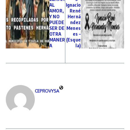
AL
Ignacio
AMOR,
René
Y NO
Herná
PUEDE
ndez
SER DE
Menes
OTRA
es –
MANER
(Esque
A
la)
CEPROVYSA