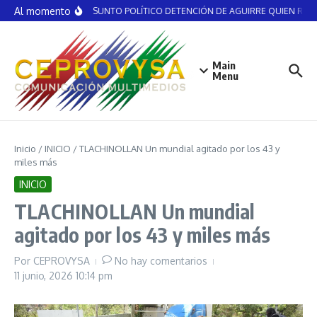
Saltar al contenido
Al momento
NO ES ASUNTO POLÍTICO DETENCIÓN DE AGUIRRE QUIEN RECIBI
Main
Menu
Inicio
/
INICIO
/
TLACHINOLLAN Un mundial agitado por los 43 y
miles más
INICIO
TLACHINOLLAN Un mundial
agitado por los 43 y miles más
Por
CEPROVYSA
No hay comentarios
11 junio, 2026
10:14 pm