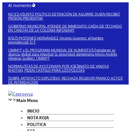
Saltar
Al momento
al
NO ES ASUNTO POLÍTICO DETENCIÓN DE AGUIRRE QUIEN RECIBIÓ
contenido
PRISIÓN PREVENTIVA
GOBIERNO MUNICIPAL ATIENDE DE INMEDIATO CAÍDA DE TECHADO
EN CANCHA DE LA COLONIA INFONAVIT
JESÚS PASTENES HERNÁNDEZ ¡Vicente Guerrero: el hombre
providencial! 3/3
CIMMYT y EL PROGRAMA MUNDIAL DE ALIMENTOS Fortalecen su
alianza global para impulsar la seguridad alimentaria Arturo Andrés
Almenar Guillen/ CIMMYT
NORMALISTAS DE AYOTZINAPA POR ASESINATO DE YANQUI
KHOTAN, PIDEN CASTIGO PARA LOS POLICÍAS
SOBRE ARTEFACTO EXPLOSIVO, RECHAZA REGIDOR FRANCO ACTOS
DE INTIMIDACIÓN
Main Menu
INICIO
NOTA ROJA
POLITICA