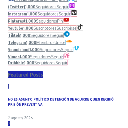
(Twitter)
1,000
Seguidores
Seguir
Instagram
1,000
Seguidores
Seguir
Pinterest
1,000
Seguidores
Pin
Youtube
1,000
Suscriptores
Suscribirse
Tiktok
1,000
Seguidores
Seguir
Telegram
1,000
Miembros
Unete
Soundcloud
1,000
Seguidores
Seguir
Vimeo
1,000
Seguidores
Seguir
Dribbble
1,000
Seguidores
Seguir
Featured Posts
1
NO ES ASUNTO POLÍTICO DETENCIÓN DE AGUIRRE QUIEN RECIBIÓ
PRISIÓN PREVENTIVA
7 agosto, 2026
2