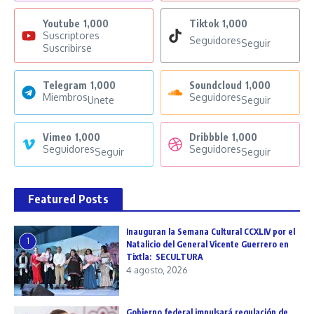
Youtube
1,000
Tiktok
1,000
Suscriptores
Seguidores
Seguir
Suscribirse
Telegram
1,000
Soundcloud
1,000
Miembros
Seguidores
Unete
Seguir
Vimeo
1,000
Dribbble
1,000
Seguidores
Seguidores
Seguir
Seguir
Featured Posts
Inauguran la Semana Cultural CCXLIV por el
1
Natalicio del General Vicente Guerrero en
Tixtla: SECULTURA
4 agosto, 2026
Gobierno federal impulsará regulación de