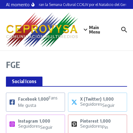
Saltar al contenido
Al momento
Inauguran la Semana Cultural CCXLIV por el Natalicio del Genera
Main
Menu
FGE
Social Icons
Fans
Facebook
1,000
X (Twitter)
1,000
Seguidores
Me gusta
Seguir
Instagram
1,000
Pinterest
1,000
Seguidores
Seguidores
Seguir
Pin