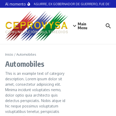
Saltar al contenido
Al momento
ÁNGEL AGUIRRE, EX GOBERNADOR DE GUERRERO, FUE DETEN
Main
Menu
Inicio
/
Automobiles
Automobiles
This is an example text of category
description. Lorem ipsum dolor sit
amet, consectetur adipisicing elit.
Minima incidunt voluptates nemo,
dolor optio quia architecto quis
delectus perspiciatis. Nobis atque id
hic neque possimus voluptatum
voluptatibus tenetur, perspiciatis