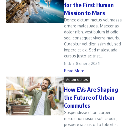
for the First Human
Mission to Mars
Donec dictum metus vel massa
ornare malesuada. Maecenas
dolor nibh, vestibulum id odio
sed, consequat viverra mauris.
Curabitur vel dignissim dui, sed
imperdiet ex. Sed malesuada
cursus justo ac trist...
Nick
8 enero, 2025
Read More
Automobiles
How EVs Are Shaping
the Future of Urban
Commutes
Suspendisse ullamcorper
metus non ipsum sollicitudin,
posuere iaculis odio lobortis.