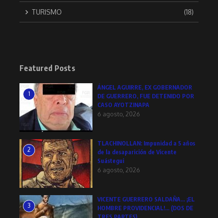
TURISMO
(18)
Featured Posts
ÁNGEL AGUIRRE, EX GOBERNADOR
1
DE GUERRERO, FUE DETENIDO POR
CASO AYOTZINAPA
6 agosto, 2026
TLACHINOLLAN: Impunidad a 5 años
2
de la desaparición de Vicente
Suástegui
6 agosto, 2026
VICENTE GUERRERO SALDAÑA… ¡EL
3
HOMBRE PROVIDENCIAL!… (DOS DE
TRES PARTES)