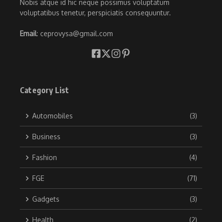
Nobis atque id hic neque possimus voluptatum
voluptatibus tenetur, perspiciatis consequuntur.
Email
: ceprovysa@gmail.com
Category List
Automobiles
(3)
Business
(3)
Fashion
(4)
FGE
(71)
Gadgets
(3)
Health
(2)