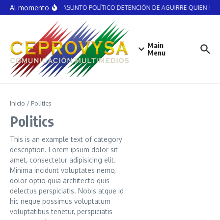
Saltar al contenido
Al momento
NO ES ASUNTO POLÍTICO DETENCIÓN DE AGUIRRE QUIEN RECIB
Main
Menu
Inicio
/
Politics
Politics
This is an example text of category
description. Lorem ipsum dolor sit
amet, consectetur adipisicing elit.
Minima incidunt voluptates nemo,
dolor optio quia architecto quis
delectus perspiciatis. Nobis atque id
hic neque possimus voluptatum
voluptatibus tenetur, perspiciatis