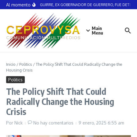
Saltar al contenido
Al momento
ÁNGEL AGUIRRE, EX GOBERNADOR DE GUERRERO, FUE DETENID
Main
Menu
Inicio
/
Politics
/
The Policy Shift That Could Radically Change the
Housing Crisis
Politics
The Policy Shift That Could
Radically Change the Housing
Crisis
Por
Nick
No hay comentarios
9 enero, 2025
6:55 am