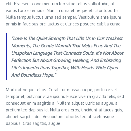
elit. Praesent condimentum leo vitae tellus sollicitudin, at
varius tortor tempus. Nam in urna et neque efficitur lobortis.
Nulla tempus luctus urna sed semper. Vestibulum ante ipsum
primis in faucibus orci luctus et ultrices posuere cubilia curae.
“Love Is The Quiet Strength That Lifts Us In Our Weakest
Moments, The Gentle Warmth That Melts Fear, And The
Unspoken Language That Connects Souls. It’s Not About
Perfection But About Growing, Healing, And Embracing
Life’s Imperfections Together, With Hearts Wide Open
And Boundless Hope.”
Morbi at neque tellus. Curabitur massa augue, porttitor vel
tempor et, pulvinar vitae ipsum. Fusce viverra gravida felis, sed
consequat enim sagittis a. Nullam aliquet ultricies augue, a
pretium leo dapibus id. Nulla eros eros, tincidunt at lacus quis,
aliquet sagittis dui. Vestibulum lobortis leo at scelerisque
dapibus. Cras sagittis, augue