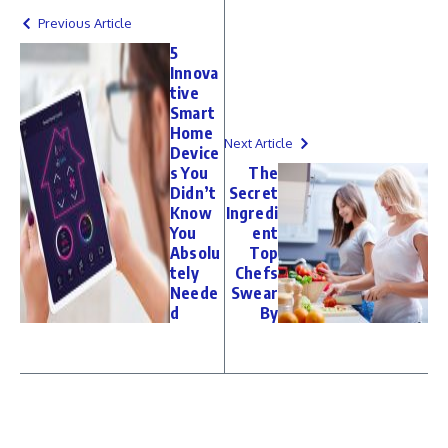
Previous Article
5
Innova
tive
Smart
Home
Next Article
Device
s You
The
Didn’t
Secret
Know
Ingredi
You
ent
Absolu
Top
tely
Chefs
Neede
Swear
d
By