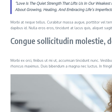
“Love Is The Quiet Strength That Lifts Us In Our Weakes
About Growing, Healing, And Embracing Life’s Imperfec
Morbi at neque tellus. Curabitur massa augue, porttitor vel temp
dapibus id. Nulla eros eros, tincidunt at lacus quis, aliquet sag
Congue sollicitudin molestie,
Morbi ex orci, finibus ut mi ut, accumsan tincidunt nunc. Vestib
rhoncus maximus. Duis bibendum a magna nec luctus. In fringilla