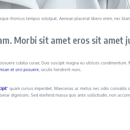
llentesque rhoncus tempus volutpat. Aenean placerat libero enim, nec b
. Morbi sit amet eros sit amet j
s posuere cubilia curae; Duis suscipit magna eu ultrices condimentum.
msan et orci posuere
, iaculis hendrerit nunc.
ipit
“
quam cursus imperdiet. Maecenas ac metus nec odio convallis 
ulvinar dignissim. Sed eleifend massa quis ante sollicitudin, non ac