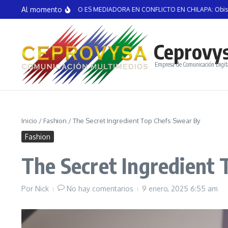
Saltar al contenido
Al momento
LESIA CATÓLICA NO ES MEDIADORA EN CONFLICTO EN CHILAPA: Obispo JJGH
Ceprovy
Empresa de Comunicación Digit
Inicio
/
Fashion
/
The Secret Ingredient Top Chefs Swear By
Fashion
The Secret Ingredient
Por
Nick
No hay comentarios
9 enero, 2025
6:55 am