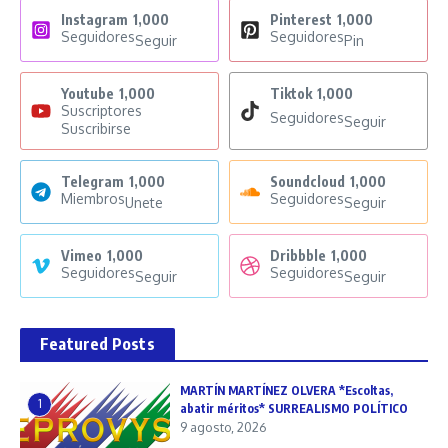
Instagram
1,000
Pinterest
1,000
Seguidores
Seguidores
Seguir
Pin
Youtube
1,000
Tiktok
1,000
Suscriptores
Seguidores
Seguir
Suscribirse
Telegram
1,000
Soundcloud
1,000
Miembros
Seguidores
Unete
Seguir
Vimeo
1,000
Dribbble
1,000
Seguidores
Seguidores
Seguir
Seguir
Featured Posts
MARTÍN MARTÍNEZ OLVERA *Escoltas,
1
abatir méritos* SURREALISMO POLÍTICO
9 agosto, 2026