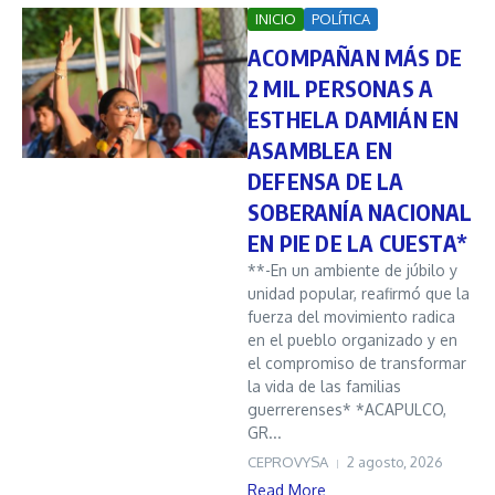
INICIO
POLÍTICA
ACOMPAÑAN MÁS DE
2 MIL PERSONAS A
ESTHELA DAMIÁN EN
ASAMBLEA EN
DEFENSA DE LA
SOBERANÍA NACIONAL
EN PIE DE LA CUESTA*
**-En un ambiente de júbilo y
unidad popular, reafirmó que la
fuerza del movimiento radica
en el pueblo organizado y en
el compromiso de transformar
la vida de las familias
guerrerenses* *ACAPULCO,
GR...
CEPROVYSA
2 agosto, 2026
Read More