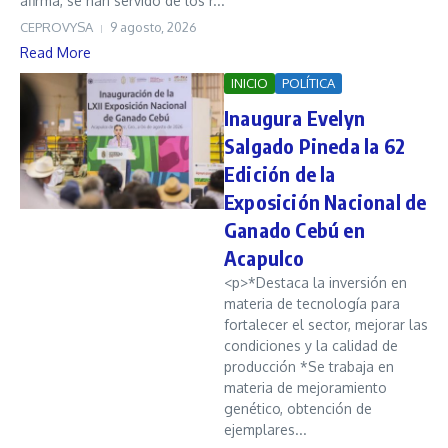
afirma, se han servido de los r...
CEPROVYSA
9 agosto, 2026
Read More
INICIO
POLÍTICA
Inaugura Evelyn
Salgado Pineda la 62
Edición de la
Exposición Nacional de
Ganado Cebú en
Acapulco
<p>*Destaca la inversión en
materia de tecnología para
fortalecer el sector, mejorar las
condiciones y la calidad de
producción *Se trabaja en
materia de mejoramiento
genético, obtención de
ejemplares...