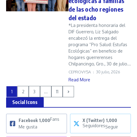
ecológicas a familias
de las ocho regiones
del estado
*La presidenta honoraria del
DIF Guerrero, Liz Salgado
encabezó la entrega del
programa “Pro Salud: Estufas
Ecológicas” en beneficio de
hogares guerrerenses
Chilpancingo, Gro., 30 de julio...
CEPROVYSA
30 julio, 2026
Read More
1
2
3
...
11
Social Icons
Fans
Facebook
1,000
X (Twitter)
1,000
Seguidores
Me gusta
Seguir