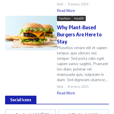
Nick
9 enero, 2025
Read More
Fashion
Health
Why Plant-Based
Burgers Are Here to
Stay
Phasellus ornare elit et sapien
tempor, quis ultrices nisl
semper. Sed porta odio eget
sapien varius sagittis. Praesent
leo diam, pulvinar vel
malesuada quis, vulputate in
diam. Sed dignissim ullamcor...
Nick
8 enero, 2025
Read More
Social Icons
Fans