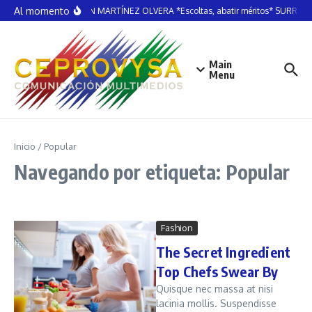
Saltar al contenido
Al momento
MARTÍN MARTÍNEZ OLVERA *Escoltas, abatir méritos* SURREA
Main
Menu
Inicio
/
Popular
Navegando por etiqueta: Popular
Fashion
The Secret Ingredient
Top Chefs Swear By
Quisque nec massa at nisi
lacinia mollis. Suspendisse