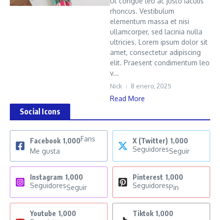
Ut congue leo ac justo iaculis
rhoncus. Vestibulum
elementum massa et nisi
ullamcorper, sed lacinia nulla
ultricies. Lorem ipsum dolor sit
amet, consectetur adipiscing
elit. Praesent condimentum leo
v...
Nick
8 enero, 2025
Read More
Social Icons
Fans
Facebook
1,000
X (Twitter)
1,000
Seguidores
Me gusta
Seguir
Instagram
1,000
Pinterest
1,000
Seguidores
Seguidores
Seguir
Pin
Youtube
1,000
Tiktok
1,000