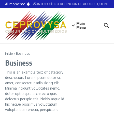
Saltar al contenido
Al momento
NO ES ASUNTO POLÍTICO DETENCIÓN DE AGUIRRE QUIEN RECIB
Main
Menu
Inicio
/
Business
Business
This is an example text of category
description. Lorem ipsum dolor sit
amet, consectetur adipisicing elit.
Minima incidunt voluptates nemo,
dolor optio quia architecto quis
delectus perspiciatis. Nobis atque id
hic neque possimus voluptatum
voluptatibus tenetur, perspiciatis