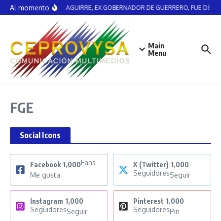
Saltar al contenido
Al momento
ÁNGEL AGUIRRE, EX GOBERNADOR DE GUERRERO, FUE DETE
Main
Menu
FGE
Social Icons
Fans
Facebook
1,000
X (Twitter)
1,000
Seguidores
Me gusta
Seguir
Instagram
1,000
Pinterest
1,000
Seguidores
Seguidores
Seguir
Pin