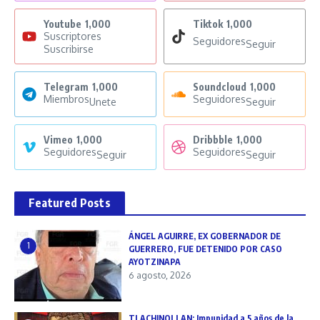
Youtube
1,000
Tiktok
1,000
Suscriptores
Seguidores
Seguir
Suscribirse
Telegram
1,000
Soundcloud
1,000
Miembros
Seguidores
Unete
Seguir
Vimeo
1,000
Dribbble
1,000
Seguidores
Seguidores
Seguir
Seguir
Featured Posts
ÁNGEL AGUIRRE, EX GOBERNADOR DE
1
GUERRERO, FUE DETENIDO POR CASO
AYOTZINAPA
6 agosto, 2026
TLACHINOLLAN: Impunidad a 5 años de la