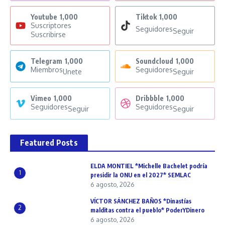
Youtube
1,000
Tiktok
1,000
Suscriptores
Seguidores
Seguir
Suscribirse
Telegram
1,000
Soundcloud
1,000
Miembros
Seguidores
Unete
Seguir
Vimeo
1,000
Dribbble
1,000
Seguidores
Seguidores
Seguir
Seguir
Featured Posts
ELDA MONTIEL *Michelle Bachelet podría
1
presidir la ONU en el 2027* SEMLAC
6 agosto, 2026
VÍCTOR SÁNCHEZ BAÑOS *Dinastías
2
malditas contra el pueblo* PoderYDinero
6 agosto, 2026