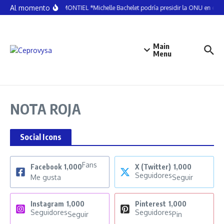
Saltar al contenido
Al momento
ELDA MONTIEL *Michelle Bachelet podría presidir la ONU en el 
Main
Menu
NOTA ROJA
Social Icons
Fans
Facebook
1,000
X (Twitter)
1,000
Seguidores
Me gusta
Seguir
Instagram
1,000
Pinterest
1,000
Seguidores
Seguidores
Seguir
Pin