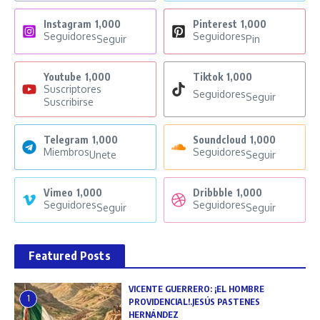
Instagram
1,000
Pinterest
1,000
Seguidores
Seguidores
Seguir
Pin
Youtube
1,000
Tiktok
1,000
Suscriptores
Seguidores
Seguir
Suscribirse
Telegram
1,000
Soundcloud
1,000
Miembros
Seguidores
Unete
Seguir
Vimeo
1,000
Dribbble
1,000
Seguidores
Seguidores
Seguir
Seguir
Featured Posts
VICENTE GUERRERO: ¡EL HOMBRE
1
PROVIDENCIAL!.JESÚS PASTENES
HERNÁNDEZ