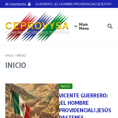
Saltar al contenido
Al momento
VICENTE GUERRERO: ¡EL HOMBRE PROVIDENCIAL!.JESÚS PASTE
Main
Menu
Inicio
/
INICIO
INICIO
INICIO
VICENTE GUERRERO:
¡EL HOMBRE
PROVIDENCIAL!.JESÚS
PASTENES