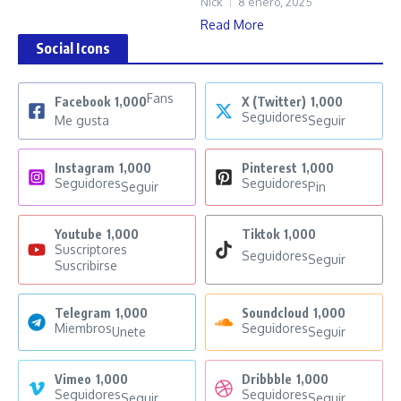
Nick
8 enero, 2025
Read More
Social Icons
Fans
Facebook
1,000
X (Twitter)
1,000
Seguidores
Me gusta
Seguir
Instagram
1,000
Pinterest
1,000
Seguidores
Seguidores
Seguir
Pin
Youtube
1,000
Tiktok
1,000
Suscriptores
Seguidores
Seguir
Suscribirse
Telegram
1,000
Soundcloud
1,000
Miembros
Seguidores
Unete
Seguir
Vimeo
1,000
Dribbble
1,000
Seguidores
Seguidores
Seguir
Seguir