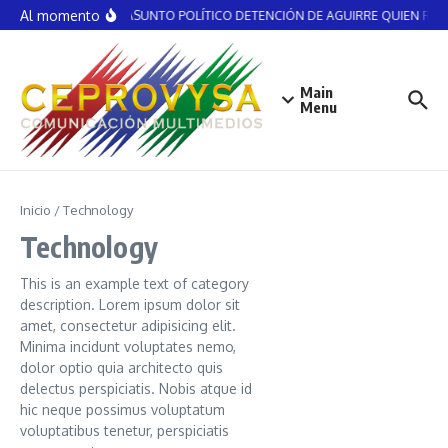
Saltar al contenido
Al momento
NO ES ASUNTO POLÍTICO DETENCIÓN DE AGUIRRE QUIEN RECIB
Main
Menu
Inicio
/
Technology
Technology
This is an example text of category
description. Lorem ipsum dolor sit
amet, consectetur adipisicing elit.
Minima incidunt voluptates nemo,
dolor optio quia architecto quis
delectus perspiciatis. Nobis atque id
hic neque possimus voluptatum
voluptatibus tenetur, perspiciatis