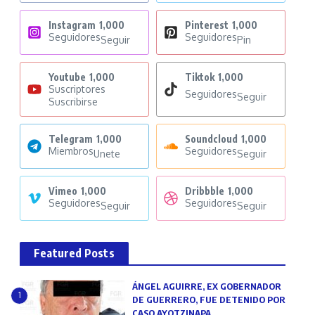
Instagram
1,000
Pinterest
1,000
Seguidores
Seguidores
Seguir
Pin
Youtube
1,000
Tiktok
1,000
Suscriptores
Seguidores
Seguir
Suscribirse
Telegram
1,000
Soundcloud
1,000
Miembros
Seguidores
Unete
Seguir
Vimeo
1,000
Dribbble
1,000
Seguidores
Seguidores
Seguir
Seguir
Featured Posts
ÁNGEL AGUIRRE, EX GOBERNADOR
1
DE GUERRERO, FUE DETENIDO POR
CASO AYOTZINAPA