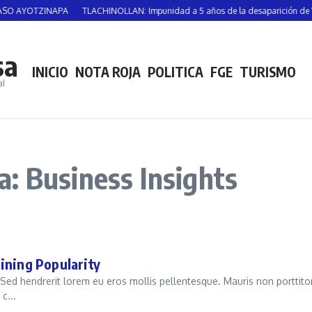
O AYOTZINAPA
TLACHINOLLAN: Impunidad a 5 años de la desaparición de Vic
sa
INICIO
NOTA ROJA
POLITICA
FGE
TURISMO
al
: Business Insights
ining Popularity
 Sed hendrerit lorem eu eros mollis pellentesque. Mauris non porttito
c...