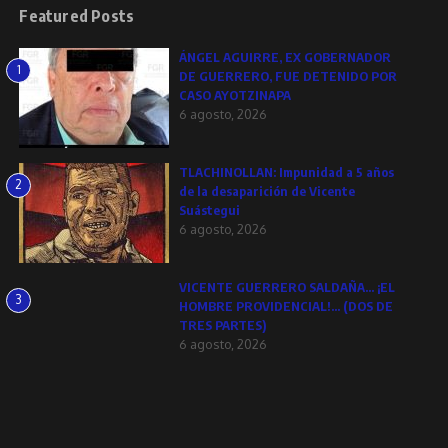
Featured Posts
ÁNGEL AGUIRRE, EX GOBERNADOR
1
DE GUERRERO, FUE DETENIDO POR
CASO AYOTZINAPA
6 agosto, 2026
TLACHINOLLAN: Impunidad a 5 años
2
de la desaparición de Vicente
Suástegui
6 agosto, 2026
VICENTE GUERRERO SALDAÑA… ¡EL
3
HOMBRE PROVIDENCIAL!… (DOS DE
TRES PARTES)
6 agosto, 2026