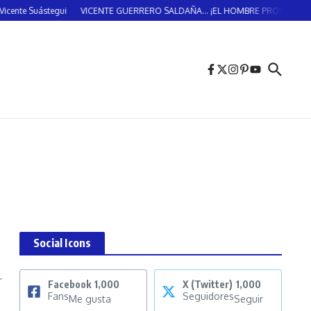
ente Suástegui
VICENTE GUERRERO SALDAÑA… ¡EL HOMBRE PROVIDENCIAL!
Social Icons
r
Facebook
1,000
X (Twitter)
1,000
Fans
Seguidores
Me gusta
Seguir