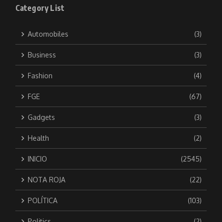
Category List
Automobiles
(3)
Business
(3)
Fashion
(4)
FGE
(67)
Gadgets
(3)
Health
(2)
INICIO
(2545)
NOTA ROJA
(22)
POLÍTICA
(103)
Politics
(2)