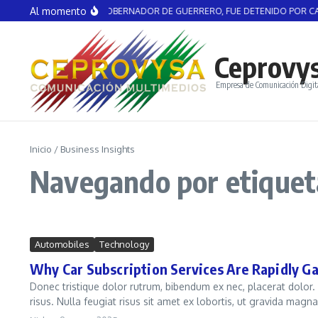
Saltar al contenido
Al momento
ÁNGEL AGUIRRE, EX GOBERNADOR DE GUERRERO, FUE DETENIDO POR CAS
Ceprovy
Empresa de Comunicación Digit
Inicio
/
Business Insights
Navegando por etiqueta
Automobiles
Technology
Why Car Subscription Services Are Rapidly Ga
Donec tristique dolor rutrum, bibendum ex nec, placerat dolor.
risus. Nulla feugiat risus sit amet ex lobortis, ut gravida magna 