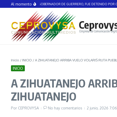
Saltar al contenido
Al momento
AGUIRRE, EX GOBERNADOR DE GUERRERO, FUE DETENIDO POR CASO AYOTZI
Ceprovy
Empresa de Comunicación Digit
Inicio
/
INICIO
/
A ZIHUATANEJO ARRIBA VUELO VOLARIS RUTA PUEB
INICIO
A ZIHUATANEJO ARRI
ZIHUATANEJO
Por
CEPROVYSA
No hay comentarios
2 junio, 2026
7:0