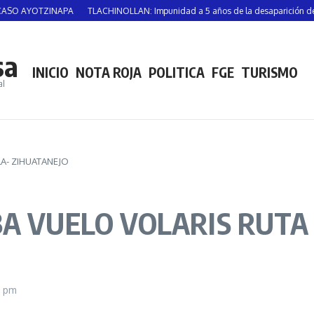
NAPA
TLACHINOLLAN: Impunidad a 5 años de la desaparición de Vicente Suás
sa
INICIO
NOTA ROJA
POLITICA
FGE
TURISMO
al
LA- ZIHUATANEJO
BA VUELO VOLARIS RUTA
6 pm