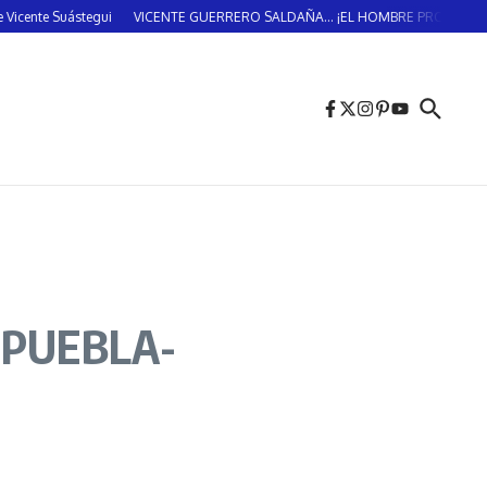
tegui
VICENTE GUERRERO SALDAÑA… ¡EL HOMBRE PROVIDENCIAL!… (DOS D
 PUEBLA-