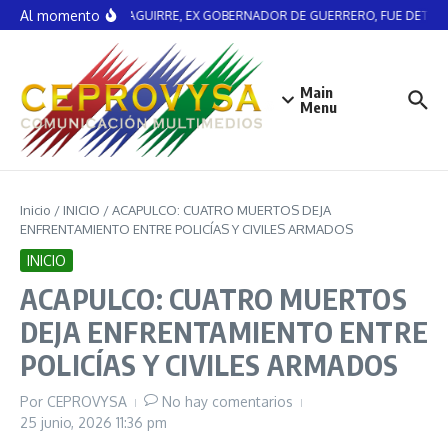
Saltar al contenido
Al momento
ÁNGEL AGUIRRE, EX GOBERNADOR DE GUERRERO, FUE DETENI
Main
Menu
Inicio
/
INICIO
/
ACAPULCO: CUATRO MUERTOS DEJA
ENFRENTAMIENTO ENTRE POLICÍAS Y CIVILES ARMADOS
INICIO
ACAPULCO: CUATRO MUERTOS
DEJA ENFRENTAMIENTO ENTRE
POLICÍAS Y CIVILES ARMADOS
Por
CEPROVYSA
No hay comentarios
25 junio, 2026
11:36 pm