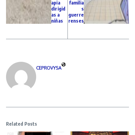
apia
familia
dirigid
s
as a
guerre
niñas
renses
CEPROVYSA
Related Posts