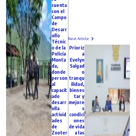
cuenta
con el
Campo
de
Desarr
ollo
Next Article
Técnic
o de la
Prioriz
Policía
a
Monta
Evelyn
da,
Salgad
donde
o
person
tranqu
al
ilidad,
capacit
bienes
ado
tar y
desarr
mejore
olla
s
activid
condici
ades
ones
de
de vida
Zooter
a las