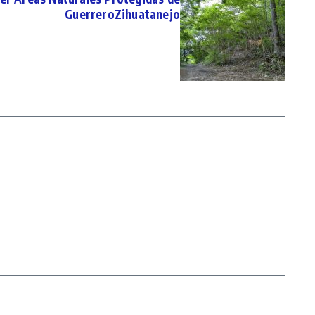
GuerreroZihuatanejo