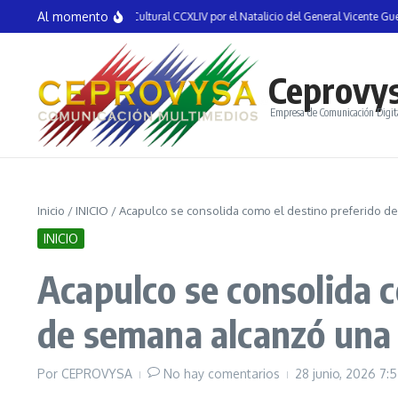
Saltar al contenido
Al momento
an la Semana Cultural CCXLIV por el Natalicio del General Vicente Guerrero en Ti
Ceprovy
Empresa de Comunicación Digit
Inicio
/
INICIO
/
Acapulco se consolida como el destino preferido d
INICIO
Acapulco se consolida c
de semana alcanzó una 
Por
CEPROVYSA
No hay comentarios
28 junio, 2026
7: