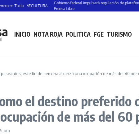
Gobierno federal impulsará regulación de plataformas digitales
xtla: SECULTURA
Prensa Libre
sa
INICIO
NOTA ROJA
POLITICA
FGE
TURISMO
al
e paseantes, este fin de semana alcanzó una ocupación de más del 60 por 
omo el destino preferido 
ocupación de más del 60 
55 pm