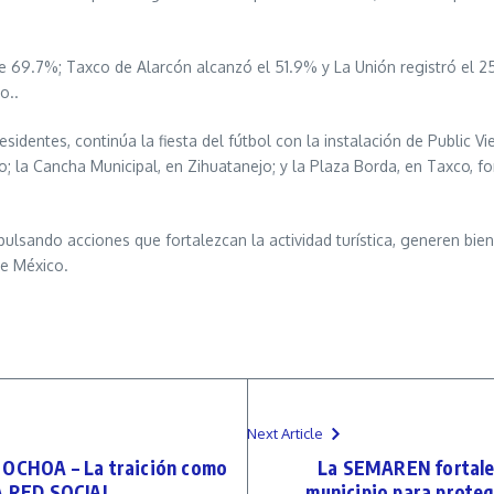
de 69.7%; Taxco de Alarcón alcanzó el 51.9% y La Unión registró el 
o..
esidentes, continúa la fiesta del fútbol con la instalación de Public V
; la Cancha Municipal, en Zihuatanejo; y la Plaza Borda, en Taxco, for
lsando acciones que fortalezcan la actividad turística, generen bien
de México.
Next Article
CHOA – La traición como
La SEMAREN fortalec
A RED SOCIAL
municipio para proteg