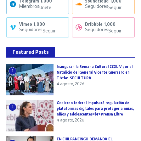
Telegram
1,000
Soundcloud
1,000
Miembros
Seguidores
Unete
Seguir
Vimeo
1,000
Dribbble
1,000
Seguidores
Seguidores
Seguir
Seguir
Featured Posts
Inauguran la Semana Cultural CCXLIV por el
1
Natalicio del General Vicente Guerrero en
Tixtla: SECULTURA
4 agosto, 2026
Gobierno federal impulsará regulación de
2
plataformas digitales para proteger a niñas,
niños y adolescentes<br>Prensa Libre
4 agosto, 2026
EN CHILPANCINGO DEMANDA EL