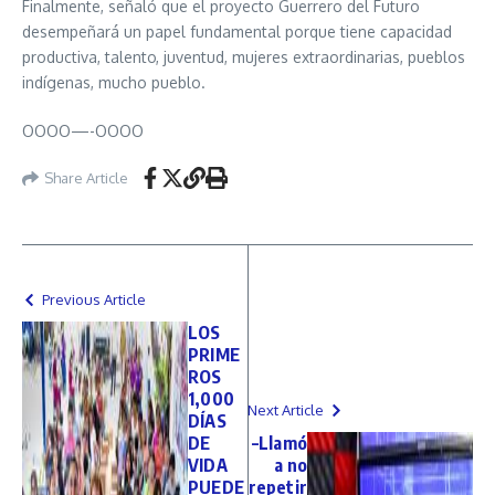
Finalmente, señaló que el proyecto Guerrero del Futuro
desempeñará un papel fundamental porque tiene capacidad
productiva, talento, juventud, mujeres extraordinarias, pueblos
indígenas, mucho pueblo.
OOOO—-OOOO
Share Article
Previous Article
LOS
PRIME
ROS
1,000
Next Article
DÍAS
DE
–Llamó
VIDA
a no
PUEDE
repetir