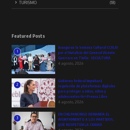
TURISMO
(18)
Featured Posts
Inauguran la Semana Cultural CCXLIV
1
por el Natalicio del General Vicente
Guerrero en Tixtla: SECULTURA
4 agosto, 2026
Gobierno federal impulsará
2
regulación de plataformas digitales
para proteger a niñas, niños y
adolescentes<br>Prensa Libre
4 agosto, 2026
EN CHILPANCINGO DEMANDA EL
3
AYUNTAMIENTO A LOS PARTIDOS,
QUE RESPETEN LA CIUDAD
4 agosto, 2026