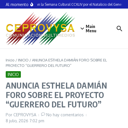
Saltar al contenido
Al momento
Inauguran la Semana Cultural CCXLIV por el Natalicio del General V
Main
Menu
Inicio
/
INICIO
/
ANUNCIA ESTHELA DAMIÁN FORO SOBRE EL
PROYECTO “GUERRERO DEL FUTURO”
INICIO
ANUNCIA ESTHELA DAMIÁN
FORO SOBRE EL PROYECTO
“GUERRERO DEL FUTURO”
Por
CEPROVYSA
No hay comentarios
8 julio, 2026
7:02 pm