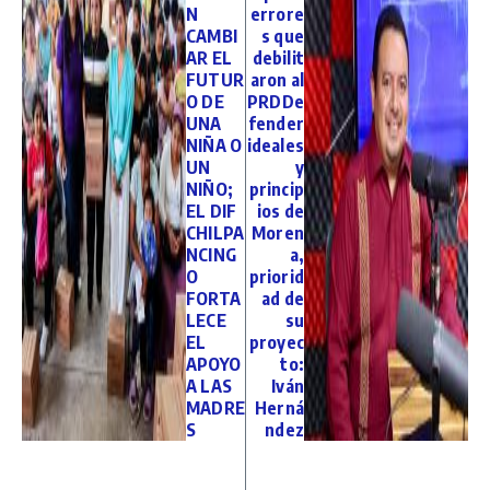
N
errore
CAMBI
s que
AR EL
debilit
FUTUR
aron al
O DE
PRDDe
UNA
fender
NIÑA O
ideales
UN
y
NIÑO;
princip
EL DIF
ios de
CHILPA
Moren
NCING
a,
O
priorid
FORTA
ad de
LECE
su
EL
proyec
APOYO
to:
A LAS
Iván
MADRE
Herná
S
ndez