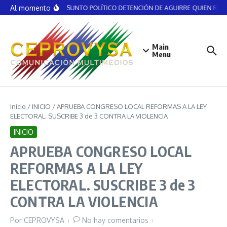
Saltar al contenido
Al momento
NO ES ASUNTO POLÍTICO DETENCIÓN DE AGUIRRE QUIEN RECIBI
Main
Menu
Inicio
/
INICIO
/
APRUEBA CONGRESO LOCAL REFORMAS A LA LEY
ELECTORAL. SUSCRIBE 3 de 3 CONTRA LA VIOLENCIA
INICIO
APRUEBA CONGRESO LOCAL
REFORMAS A LA LEY
ELECTORAL. SUSCRIBE 3 de 3
CONTRA LA VIOLENCIA
Por
CEPROVYSA
No hay comentarios