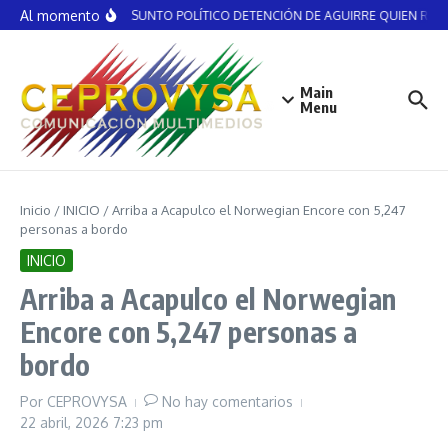
Saltar al contenido
Al momento
NO ES ASUNTO POLÍTICO DETENCIÓN DE AGUIRRE QUIEN RECIBI
Main
Menu
Inicio
/
INICIO
/
Arriba a Acapulco el Norwegian Encore con 5,247
personas a bordo
INICIO
Arriba a Acapulco el Norwegian
Encore con 5,247 personas a
bordo
Por
CEPROVYSA
No hay comentarios
22 abril, 2026
7:23 pm