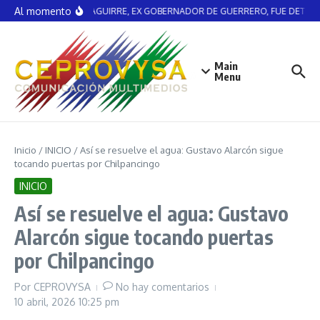
Saltar al contenido
Al momento
ÁNGEL AGUIRRE, EX GOBERNADOR DE GUERRERO, FUE DETENI
Main
Menu
Inicio
/
INICIO
/
Así se resuelve el agua: Gustavo Alarcón sigue
tocando puertas por Chilpancingo
INICIO
Así se resuelve el agua: Gustavo
Alarcón sigue tocando puertas
por Chilpancingo
Por
CEPROVYSA
No hay comentarios
10 abril, 2026
10:25 pm