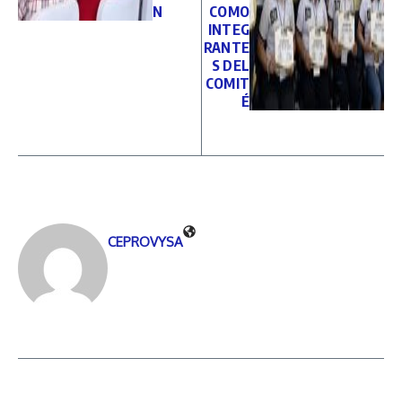
N
COMO
INTEG
RANTE
S DEL
COMIT
É
CEPROVYSA