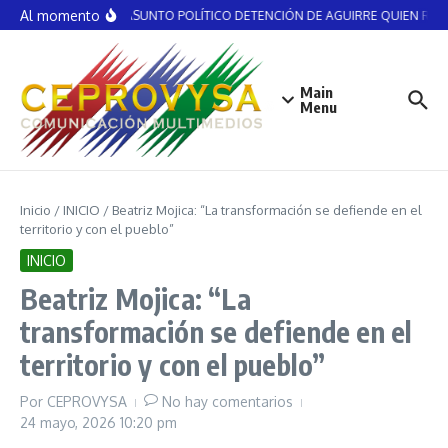
Saltar al contenido
Al momento
NO ES ASUNTO POLÍTICO DETENCIÓN DE AGUIRRE QUIEN RECIBI
Main
Menu
Inicio
/
INICIO
/
Beatriz Mojica: “La transformación se defiende en el
territorio y con el pueblo”
INICIO
Beatriz Mojica: “La
transformación se defiende en el
territorio y con el pueblo”
Por
CEPROVYSA
No hay comentarios
24 mayo, 2026
10:20 pm