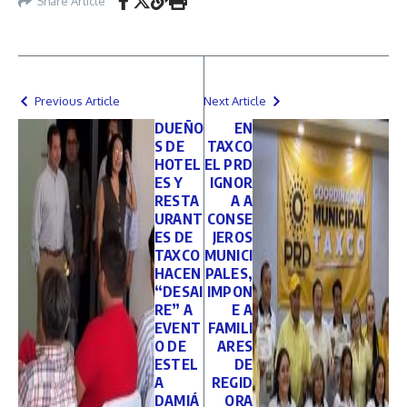
Share Article
Previous Article
Next Article
DUEÑO
EN
S DE
TAXCO
HOTEL
EL PRD
ES Y
IGNOR
RESTA
A A
URANT
CONSE
ES DE
JEROS
TAXCO
MUNICI
HACEN
PALES,
“DESAI
IMPON
RE” A
E A
EVENT
FAMILI
O DE
ARES
ESTEL
DE
A
REGID
DAMIÁ
ORA