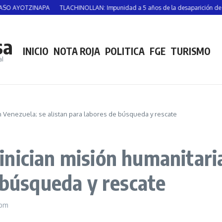
APA
TLACHINOLLAN: Impunidad a 5 años de la desaparición de Vicente Suáste
sa
INICIO
NOTA ROJA
POLITICA
FGE
TURISMO
al
 Venezuela; se alistan para labores de búsqueda y rescate
nician misión humanitaria
 búsqueda y rescate
 pm