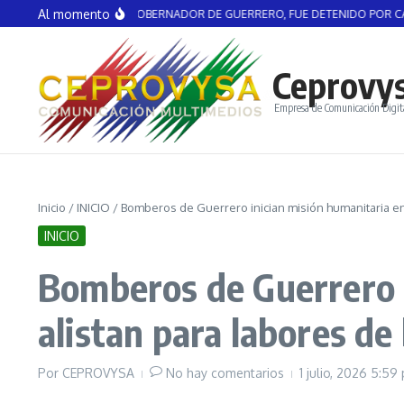
Saltar al contenido
Al momento
GUIRRE, EX GOBERNADOR DE GUERRERO, FUE DETENIDO POR CASO AYOTZIN
Ceprovy
Empresa de Comunicación Digit
Inicio
/
INICIO
/
Bomberos de Guerrero inician misión humanitaria en
INICIO
Bomberos de Guerrero i
alistan para labores de
Por
CEPROVYSA
No hay comentarios
1 julio, 2026
5:59