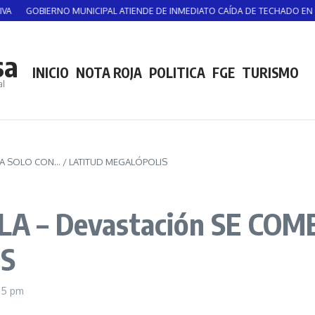
OBIERNO MUNICIPAL ATIENDE DE INMEDIATO CAÍDA DE TECHADO EN CANCHA 
sa
INICIO
NOTA ROJA
POLITICA
FGE
TURISMO
al
TA SOLO CON… / LATITUD MEGALÓPOLIS
A – Devastación SE COM
S
05 pm