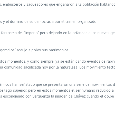
os, embusteros y saqueadores que engañaron a la población hablando
s y el dominio de su democracia por el crimen organizado.
fantasma del “imperio” pero dejando en la orfandad a las nuevas gen
gemelos” redujo a polvo sus patrimonios.
 estos momentos, y como siempre, ya se están dando eventos de rapiñ
una comunidad sacrificada hoy por la naturaleza. Los movimiento te
émicos han señalado que se presentaron una serie de movimientos de 
sos de lago superior, pero en estos momentos el ser humano reducid
escondiendo con vergüenza la imagen de Chávez cuando el golpe de 