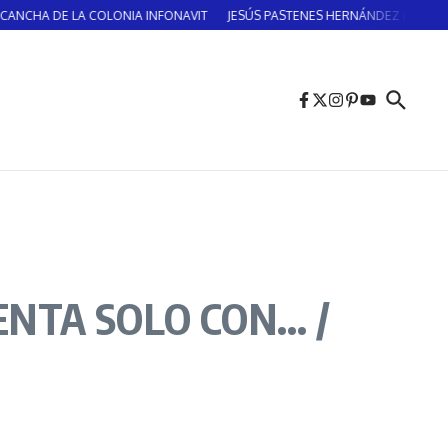
DE LA COLONIA INFONAVIT
JESÚS PASTENES HERNÁNDEZ ¡Vicente Guerrero: e
ENTA SOLO CON… /