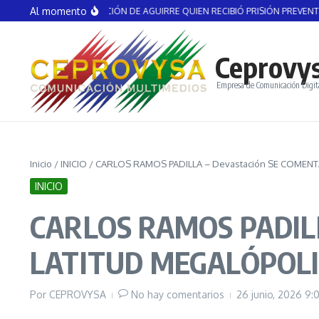
Saltar al contenido
Al momento
POLÍTICO DETENCIÓN DE AGUIRRE QUIEN RECIBIÓ PRISIÓN PREVENTIVA
G
Ceprovy
Empresa de Comunicación Digit
Inicio
/
INICIO
/
CARLOS RAMOS PADILLA – Devastación SE COMEN
INICIO
CARLOS RAMOS PADILL
LATITUD MEGALÓPOLI
Por
CEPROVYSA
No hay comentarios
26 junio, 2026
9: