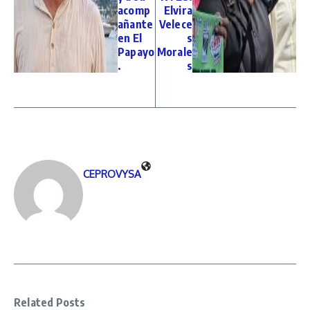
acomp
Elvira
añante
Velece
en El
s
Papayo
Morale
.
s
CEPROVYSA
Related Posts