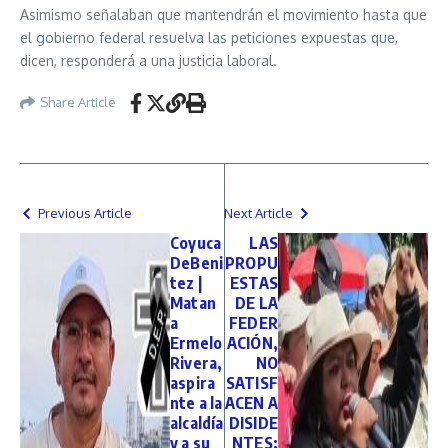
Asimismo señalaban que mantendrán el movimiento hasta que
el gobierno federal resuelva las peticiones expuestas que,
dicen, responderá a una justicia laboral.
Share Article
Previous Article
Next Article
Coyuca
LAS
DeBeni
PROPU
tez |
ESTAS
Matan
DE LA
a
FEDER
Ermelo
ACIÓN,
Rivera,
NO
aspira
SATISF
nte a la
ACEN A
alcaldía
DISIDE
y a su
NTES: