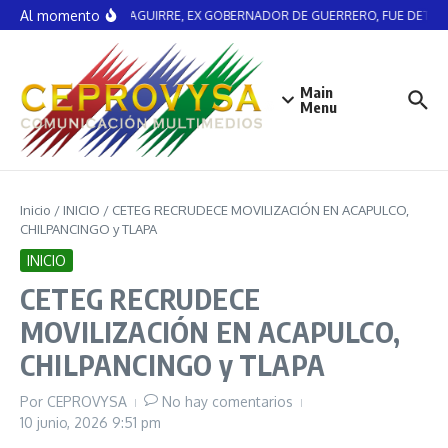
Saltar al contenido
Al momento
ÁNGEL AGUIRRE, EX GOBERNADOR DE GUERRERO, FUE DETENI
Main
Menu
Inicio
/
INICIO
/
CETEG RECRUDECE MOVILIZACIÓN EN ACAPULCO,
CHILPANCINGO y TLAPA
INICIO
CETEG RECRUDECE
MOVILIZACIÓN EN ACAPULCO,
CHILPANCINGO y TLAPA
Por
CEPROVYSA
No hay comentarios
10 junio, 2026
9:51 pm