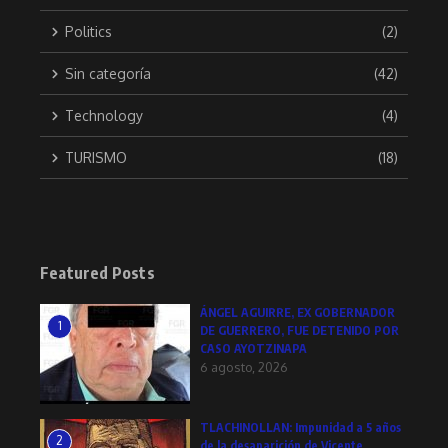
Politics
(2)
Sin categoría
(42)
Technology
(4)
TURISMO
(18)
Featured Posts
ÁNGEL AGUIRRE, EX GOBERNADOR
1
DE GUERRERO, FUE DETENIDO POR
CASO AYOTZINAPA
6 agosto, 2026
TLACHINOLLAN: Impunidad a 5 años
2
de la desaparición de Vicente