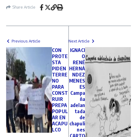
Share Article
Previous Article
Next Article
CON
IGNACI
PROTE
O
STA
RENÉ
PIDEN
HERNÁ
TERRE
NDEZ
NO
MENES
PARA
ES
CONST
Campa
RUIR
ña
PREPA
adelan
POPUL
tada
AR EN
de
ACAPU
chapuli
LCO
nes
CARTO