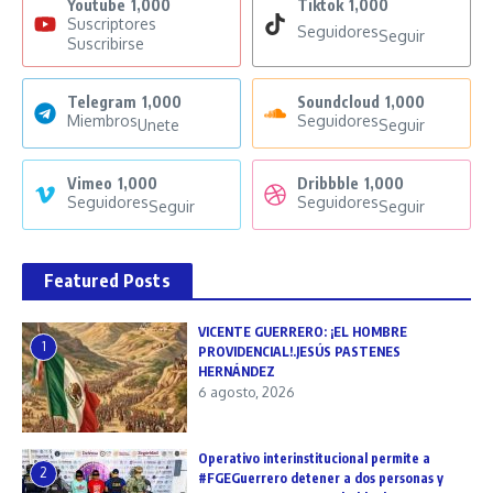
Youtube
1,000
Tiktok
1,000
Suscriptores
Seguidores
Seguir
Suscribirse
Telegram
1,000
Soundcloud
1,000
Miembros
Seguidores
Unete
Seguir
Vimeo
1,000
Dribbble
1,000
Seguidores
Seguidores
Seguir
Seguir
Featured Posts
VICENTE GUERRERO: ¡EL HOMBRE
1
PROVIDENCIAL!.JESÚS PASTENES
HERNÁNDEZ
6 agosto, 2026
Operativo interinstitucional permite a
2
#FGEGuerrero detener a dos personas y