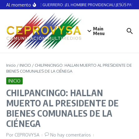
Saltar al contenido
Al momento
VICENTE GUERRERO: ¡EL HOMBRE PROVIDENCIAL!.JESÚS PAST
Main
Menu
Inicio
/
INICIO
/
CHILPANCINGO: HALLAN MUERTO AL PRESIDENTE DE
BIENES COMUNALES DE LA CIÉNEGA
INICIO
CHILPANCINGO: HALLAN
MUERTO AL PRESIDENTE DE
BIENES COMUNALES DE LA
CIÉNEGA
Por
CEPROVYSA
No hay comentarios