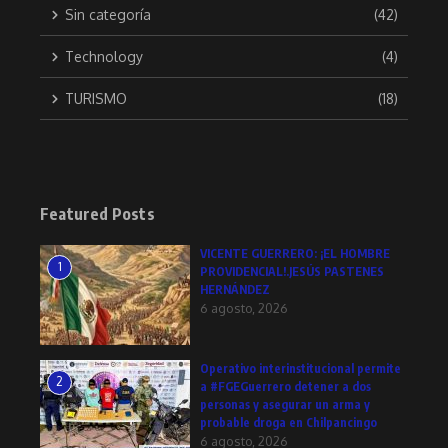
Sin categoría
(42)
Technology
(4)
TURISMO
(18)
Featured Posts
VICENTE GUERRERO: ¡EL HOMBRE
1
PROVIDENCIAL!.JESÚS PASTENES
HERNÁNDEZ
6 agosto, 2026
Operativo interinstitucional permite
2
a #FGEGuerrero detener a dos
personas y asegurar un arma y
probable droga en Chilpancingo
6 agosto, 2026