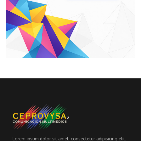
Lorem ipsum dolor sit amet, consectetur adipisicing elit.