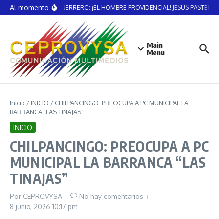
Saltar al contenido
Al momento
VICENTE GUERRERO: ¡EL HOMBRE PROVIDENCIAL!.JESÚS PASTENE
Main
Menu
Inicio
/
INICIO
/
CHILPANCINGO: PREOCUPA A PC MUNICIPAL LA
BARRANCA “LAS TINAJAS”
INICIO
CHILPANCINGO: PREOCUPA A PC
MUNICIPAL LA BARRANCA “LAS
TINAJAS”
Por
CEPROVYSA
No hay comentarios
8 junio, 2026
10:17 pm