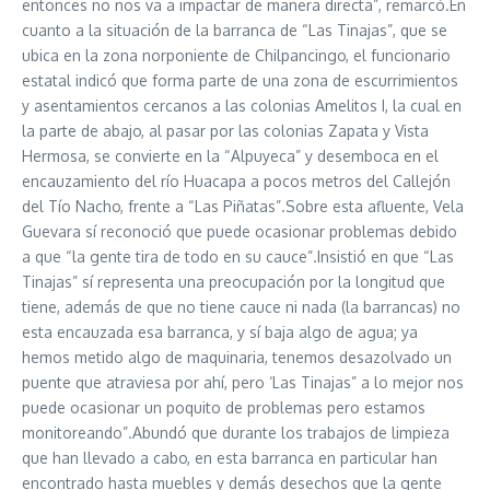
entonces no nos va a impactar de manera directa”, remarcó.En
cuanto a la situación de la barranca de “Las Tinajas”, que se
ubica en la zona norponiente de Chilpancingo, el funcionario
estatal indicó que forma parte de una zona de escurrimientos
y asentamientos cercanos a las colonias Amelitos I, la cual en
la parte de abajo, al pasar por las colonias Zapata y Vista
Hermosa, se convierte en la “Alpuyeca” y desemboca en el
encauzamiento del río Huacapa a pocos metros del Callejón
del Tío Nacho, frente a “Las Piñatas”.Sobre esta afluente, Vela
Guevara sí reconoció que puede ocasionar problemas debido
a que “la gente tira de todo en su cauce”.Insistió en que “Las
Tinajas” sí representa una preocupación por la longitud que
tiene, además de que no tiene cauce ni nada (la barrancas) no
esta encauzada esa barranca, y sí baja algo de agua; ya
hemos metido algo de maquinaria, tenemos desazolvado un
puente que atraviesa por ahí, pero ‘Las Tinajas” a lo mejor nos
puede ocasionar un poquito de problemas pero estamos
monitoreando”.Abundó que durante los trabajos de limpieza
que han llevado a cabo, en esta barranca en particular han
encontrado hasta muebles y demás desechos que la gente