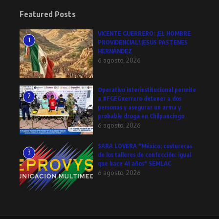
Featured Posts
VICENTE GUERRERO: ¡EL HOMBRE
1
PROVIDENCIAL!.JESÚS PASTENES
HERNÁNDEZ
6 agosto, 2026
Operativo interinstitucional permite
2
a #FGEGuerrero detener a dos
personas y asegurar un arma y
probable droga en Chilpancingo
6 agosto, 2026
SARA LOVERA *México; costureras
3
de los talleres de confección: igual
que hace 41 años* SEMLAC
6 agosto, 2026