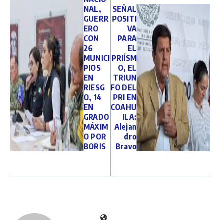
NAL,
SEÑAL
GUERR
POSITI
ERO
VA
CON
PARA
26
EL
MUNICI
PRIÍSM
PIOS
O, EL
EN
TRIUN
RIESG
FO DEL
O, 14
PRI EN
EN
COAHU
GRADO
ILA:
MÁXIM
Alejan
O POR
dro
BORIS
Bravo