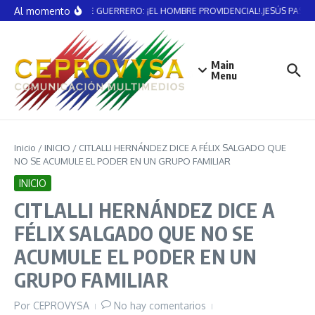
Saltar al contenido
Al momento
VICENTE GUERRERO: ¡EL HOMBRE PROVIDENCIAL!.JESÚS PASTE
Main
Menu
Inicio
/
INICIO
/
CITLALLI HERNÁNDEZ DICE A FÉLIX SALGADO QUE
NO SE ACUMULE EL PODER EN UN GRUPO FAMILIAR
INICIO
CITLALLI HERNÁNDEZ DICE A
FÉLIX SALGADO QUE NO SE
ACUMULE EL PODER EN UN
GRUPO FAMILIAR
Por
CEPROVYSA
No hay comentarios