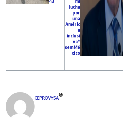
43
mi
lucha
por
una
Améric
a
inclusi
va*
semMé
xico
CEPROVYSA