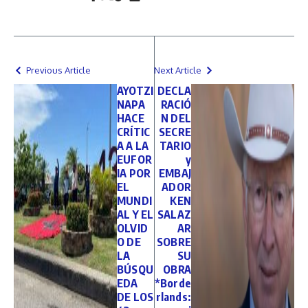
Previous Article
Next Article
AYOTZI
DECLA
NAPA
RACIÓ
HACE
N DEL
CRÍTIC
SECRE
A A LA
TARIO
EUFOR
y
IA POR
EMBAJ
EL
ADOR
MUNDI
KEN
AL Y EL
SALAZ
OLVID
AR
O DE
SOBRE
LA
SU
BÚSQU
OBRA
EDA
*Borde
DE LOS
rlands: