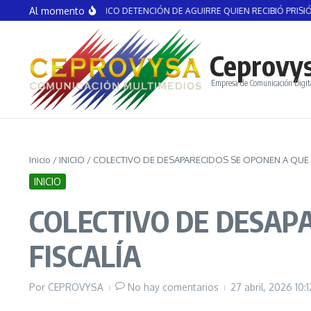
Saltar al contenido
Al momento
ES ASUNTO POLÍTICO DETENCIÓN DE AGUIRRE QUIEN RECIBIÓ PRISIÓN PREV
Ceprovy
Empresa de Comunicación Digit
Inicio
/
INICIO
/
COLECTIVO DE DESAPARECIDOS SE OPONEN A QUE S
INICIO
COLECTIVO DE DESAPA
FISCALÍA
Por
CEPROVYSA
No hay comentarios
27 abril, 2026
10: