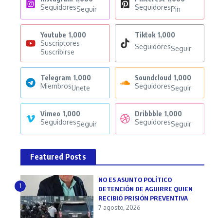
Seguidores
Seguidores
Seguir
Pin
Youtube
1,000
Tiktok
1,000
Suscriptores
Seguidores
Seguir
Suscribirse
Telegram
1,000
Soundcloud
1,000
Miembros
Seguidores
Unete
Seguir
Vimeo
1,000
Dribbble
1,000
Seguidores
Seguidores
Seguir
Seguir
Featured Posts
NO ES ASUNTO POLÍTICO
1
DETENCIÓN DE AGUIRRE QUIEN
RECIBIÓ PRISIÓN PREVENTIVA
7 agosto, 2026