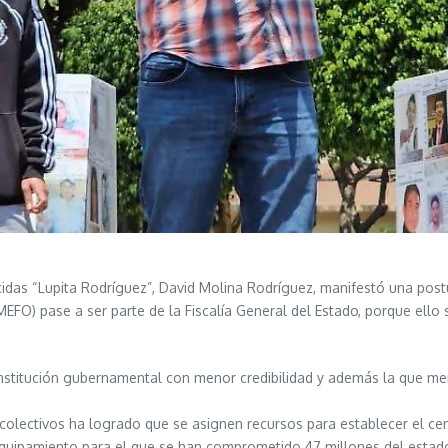
cidas “Lupita Rodríguez”, David Molina Rodríguez, manifestó una pos
FO) pase a ser parte de la Fiscalía General del Estado, porque ello si
 institución gubernamental con menor credibilidad y además la que me
olectivos ha logrado que se asignen recursos para establecer el cent
l equipamiento para el que se han comprometido 47 millones del esta