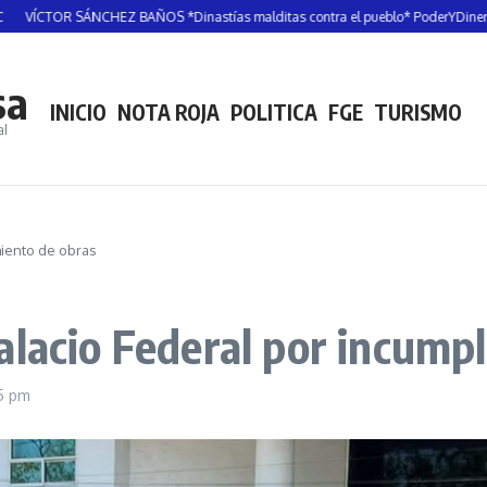
R SÁNCHEZ BAÑOS *Dinastías malditas contra el pueblo* PoderYDinero
RAMÓ
sa
INICIO
NOTA ROJA
POLITICA
FGE
TURISMO
al
miento de obras
alacio Federal por incump
5 pm