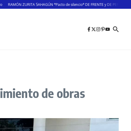
N ZURITA SAHAGÚN *Pacto de silencio* DE FRENTE y DE PERFIL/ LATITUD M
limiento de obras