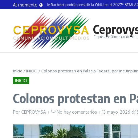
Saltar al contenido
Al momento
MONTIEL *Michelle Bachelet podría presidir la ONU en el 2027* SEMLAC
VÍCTO
Ceprovy
Empresa de Comunicación Digit
Inicio
/
INICIO
/
Colonos protestan en Palacio Federal por incumpli
INICIO
Colonos protestan en P
Por
CEPROVYSA
No hay comentarios
13 mayo, 2026
6:1