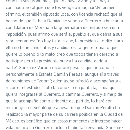
conozca sus problemas, que los haya vivido y los haya
caminado, no alguien que los venga a imaginar”.En primer
término, el también diputado local con licencia rechazó que el
hecho de que Esthela Damián se venga a Guerrero a buscar la
candidatura de Morena a la gubernatura del estado sea una
imposición, pues afirmó que será el pueblo el que defina a sus
representantes: “no hay tal destape, la presidenta lo dijo claro,
ella no tiene candidatas y candidatos, la gente toma lo que
quiere lo bueno o lo malo, creo que todos tienen derecho a
participar pero la presidenta nunca ha candidateado a
nadie”.González Varona reconoció, eso sí, que no conoce
personalmente a Esthela Damián Peralta, aunque sí a través
de reuniones de “zoom”; además, se ofreció a acompañarla a
recorrer el estado: “sólo la conozco en pantalla, el día que
quiera integrarse al Guerrero, a caminar Guerrero, y si me pide
que la acompañe como dirigente del partido, lo haré con
mucho gusto”.Señaló que a pesar de que Damián Peralta ha
realizado la mayor parte de su carrera política en la Ciudad de
México, es benéfico que en estos momentos le interese hacer
vida política en Guerrero, incluso le dio la bienvenida.González