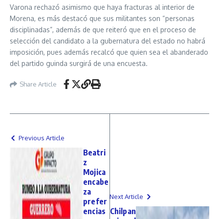
Varona rechazó asimismo que haya fracturas al interior de
Morena, es más destacó que sus militantes son “personas
disciplinadas”, además de que reiteró que en el proceso de
selección del candidato a la gubernatura del estado no habrá
imposición, pues además recalcó que quien sea el abanderado
del partido guinda surgirá de una encuesta.
Share Article
Previous Article
Beatri
z
Mojica
encabe
za
Next Article
prefer
encias
Chilpan