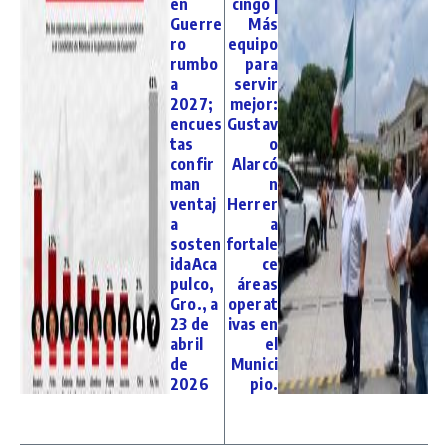
en
cingo |
Guerre
Más
ro
equipo
rumbo
para
a
servir
2027;
mejor:
encues
Gustav
tas
o
confir
Alarcó
man
n
ventaj
Herrer
a
a
sosten
fortale
idaAca
ce
pulco,
áreas
Gro., a
operat
23 de
ivas en
abril
el
de
Munici
2026
pio.