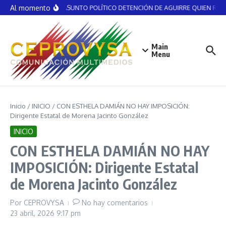
Saltar al contenido
Al momento
NO ES ASUNTO POLÍTICO DETENCIÓN DE AGUIRRE QUIEN RECIBI
Main
Menu
Inicio
/
INICIO
/
CON ESTHELA DAMIÁN NO HAY IMPOSICIÓN:
Dirigente Estatal de Morena Jacinto González
INICIO
CON ESTHELA DAMIÁN NO HAY
IMPOSICIÓN: Dirigente Estatal
de Morena Jacinto González
Por
CEPROVYSA
No hay comentarios
23 abril, 2026
9:17 pm