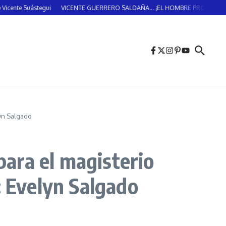
egui
VICENTE GUERRERO SALDAÑA… ¡EL HOMBRE PROVIDENCIAL!… (DOS DE
yn Salgado
ara el magisterio
: Evelyn Salgado