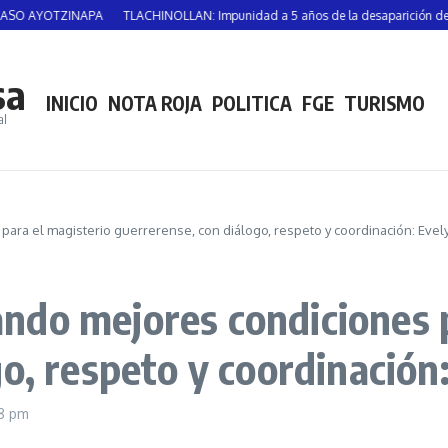
NAPA
TLACHINOLLAN: Impunidad a 5 años de la desaparición de Vicente Suást
sa
INICIO
NOTA ROJA
POLITICA
FGE
TURISMO
al
ra el magisterio guerrerense, con diálogo, respeto y coordinación: Evel
do mejores condiciones p
o, respeto y coordinación
18 pm