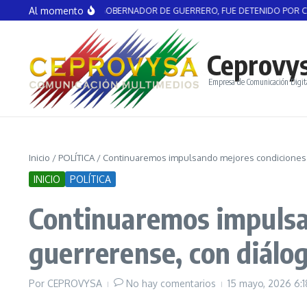
Saltar al contenido
Al momento
GUIRRE, EX GOBERNADOR DE GUERRERO, FUE DETENIDO POR CASO AYOTZI
Ceprovy
Empresa de Comunicación Digit
Inicio
/
POLÍTICA
/
Continuaremos impulsando mejores condiciones pa
INICIO
POLÍTICA
Continuaremos impulsan
guerrerense, con diálog
Por
CEPROVYSA
No hay comentarios
15 mayo, 2026
6: