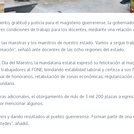
ento, gratitud y justicia para el magisterio guerrerense, la gobern
es condiciones de trabajo para los docentes, mediante una relación d
de las maestras y los maestros de nuestro estado. Vamos a seguir tr
rmación”, señaló ante docentes de las ocho regiones del estado.
 Día del Maestro, la mandataria estatal expresó su felicitación al ma
trabajadores al FONE, brindando estabilidad laboral y certeza a sus f
sonal de honorarios, retabulación de zonas económicas, regularización
undaria.
s adicionales, el otorgamiento de más de 3 mil 200 plazas a egresa
por mencionar algunos.
os y dando resultados al pueblo guerrerense. Forman parte de una vi
tedes”, añadió.