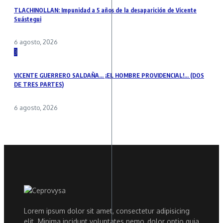
TLACHINOLLAN: Impunidad a 5 años de la desaparición de Vicente
Suástegui
6 agosto, 2026
3
VICENTE GUERRERO SALDAÑA… ¡EL HOMBRE PROVIDENCIAL!… (DOS
DE TRES PARTES)
6 agosto, 2026
Lorem ipsum dolor sit amet, consectetur adipisicing
elit. Minima incidunt voluptates nemo, dolor optio quia