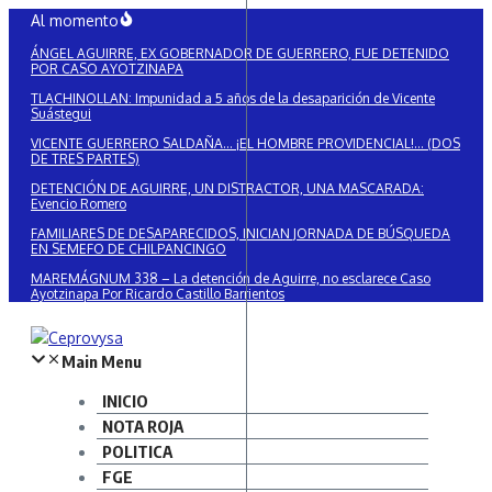
Saltar
Al momento
al
ÁNGEL AGUIRRE, EX GOBERNADOR DE GUERRERO, FUE DETENIDO
contenido
POR CASO AYOTZINAPA
TLACHINOLLAN: Impunidad a 5 años de la desaparición de Vicente
Suástegui
VICENTE GUERRERO SALDAÑA… ¡EL HOMBRE PROVIDENCIAL!… (DOS
DE TRES PARTES)
DETENCIÓN DE AGUIRRE, UN DISTRACTOR, UNA MASCARADA:
Evencio Romero
FAMILIARES DE DESAPARECIDOS, INICIAN JORNADA DE BÚSQUEDA
EN SEMEFO DE CHILPANCINGO
MAREMÁGNUM 338 – La detención de Aguirre, no esclarece Caso
Ayotzinapa Por Ricardo Castillo Barrientos
Main Menu
INICIO
NOTA ROJA
POLITICA
FGE