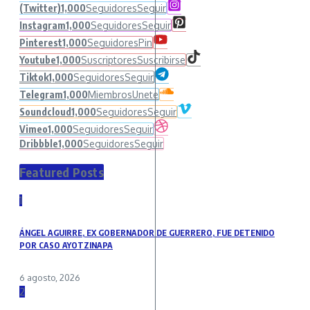
(Twitter)
1,000
Seguidores
Seguir
Instagram
1,000
Seguidores
Seguir
Pinterest
1,000
Seguidores
Pin
Youtube
1,000
Suscriptores
Suscribirse
Tiktok
1,000
Seguidores
Seguir
Telegram
1,000
Miembros
Unete
Soundcloud
1,000
Seguidores
Seguir
Vimeo
1,000
Seguidores
Seguir
Dribbble
1,000
Seguidores
Seguir
Featured Posts
1
ÁNGEL AGUIRRE, EX GOBERNADOR DE GUERRERO, FUE DETENIDO
POR CASO AYOTZINAPA
6 agosto, 2026
2