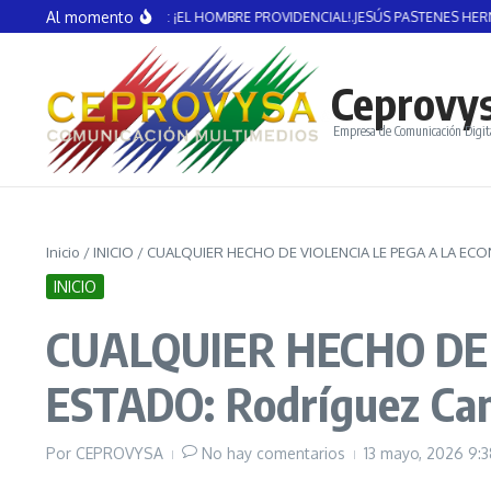
Saltar al contenido
Al momento
ENTE GUERRERO: ¡EL HOMBRE PROVIDENCIAL!.JESÚS PASTENES HERNÁNDEZ
Ceprovy
Empresa de Comunicación Digit
Inicio
/
INICIO
/
CUALQUIER HECHO DE VIOLENCIA LE PEGA A LA ECO
INICIO
CUALQUIER HECHO DE 
ESTADO: Rodríguez Ca
Por
CEPROVYSA
No hay comentarios
13 mayo, 2026
9: