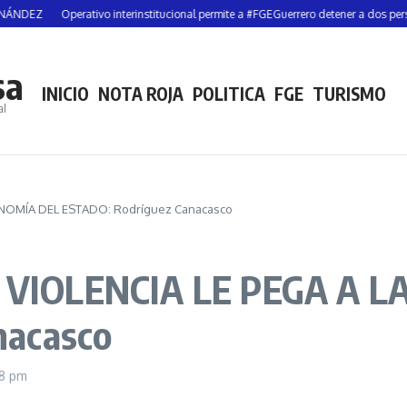
Operativo interinstitucional permite a #FGEGuerrero detener a dos personas y a
sa
INICIO
NOTA ROJA
POLITICA
FGE
TURISMO
al
NOMÍA DEL ESTADO: Rodríguez Canacasco
VIOLENCIA LE PEGA A L
nacasco
38 pm