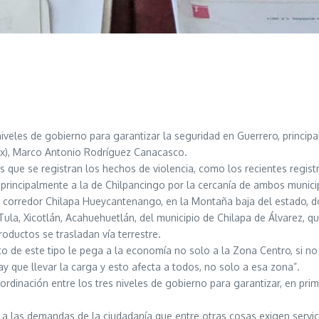
iveles de gobierno para garantizar la seguridad en Guerrero, princip
ex), Marco Antonio Rodríguez Canacasco.
os que se registran los hechos de violencia, como los recientes regis
principalmente a la de Chilpancingo por la cercanía de ambos municip
el corredor Chilapa Hueycantenango, en la Montaña baja del estado, 
la, Xicotlán, Acahuehuetlán, del municipio de Chilapa de Álvarez, qui
roductos se trasladan vía terrestre.
o de este tipo le pega a la economía no solo a la Zona Centro, si no
ay que llevar la carga y esto afecta a todos, no solo a esa zona”.
ordinación entre los tres niveles de gobierno para garantizar, en prim
a las demandas de la ciudadanía que entre otras cosas exigen servi