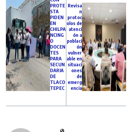
PROTE
Revisa
STA
n
PIDEN
protoc
EN
olos de
CHILPA
atenci
NCING
ón a
O
poblaci
DOCEN
ón
TES
vulner
PARA
able en
SECUN
situaci
DARIA
ones
DE
de
TLACO
emerg
TEPEC
encia