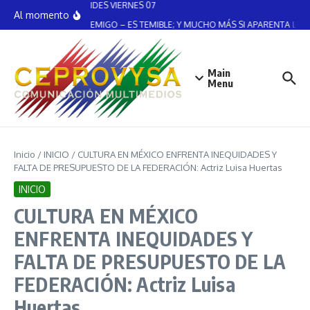
EFEMERIDES VIERNES 07
Saltar al contenido
Al momento
“…EL ENEMIGO – ES TEMIBLE; Y MUCHO MÁS SI APARENTA LA A
Main
Menu
Inicio
/
INICIO
/
CULTURA EN MÉXICO ENFRENTA INEQUIDADES Y
FALTA DE PRESUPUESTO DE LA FEDERACIÓN: Actriz Luisa Huertas
INICIO
CULTURA EN MÉXICO
ENFRENTA INEQUIDADES Y
FALTA DE PRESUPUESTO DE LA
FEDERACIÓN: Actriz Luisa
Huertas