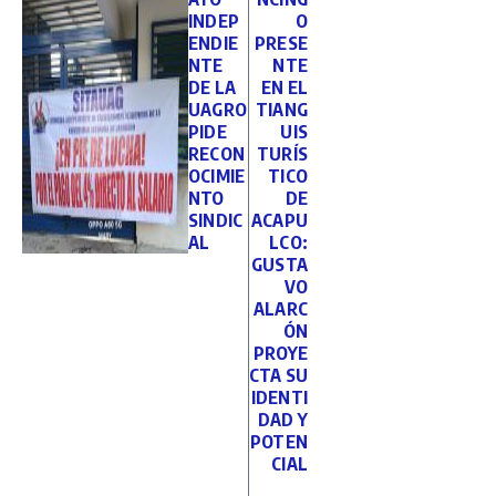
INDEP
O
ENDIE
PRESE
NTE
NTE
DE LA
EN EL
UAGRO
TIANG
PIDE
UIS
RECON
TURÍS
OCIMIE
TICO
NTO
DE
SINDIC
ACAPU
AL
LCO:
GUSTA
VO
ALARC
ÓN
PROYE
CTA SU
IDENTI
DAD Y
POTEN
CIAL