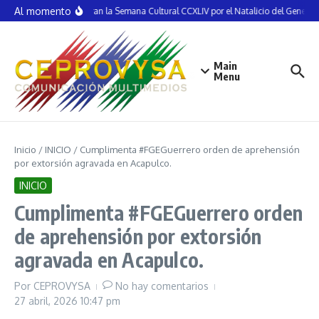
Saltar al contenido
Al momento
Inauguran la Semana Cultural CCXLIV por el Natalicio del General 
Main
Menu
Inicio
/
INICIO
/
Cumplimenta #FGEGuerrero orden de aprehensión
por extorsión agravada en Acapulco.
INICIO
Cumplimenta #FGEGuerrero orden
de aprehensión por extorsión
agravada en Acapulco.
Por
CEPROVYSA
No hay comentarios
27 abril, 2026
10:47 pm