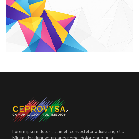
Lorem ipsum dolor sit amet, consectetur adipisicing elit.
Minima incidunt voluptates nemo, dolor optio quia