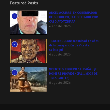
Featured Posts
ÁNGEL AGUIRRE, EX GOBERNADOR
1
DE GUERRERO, FUE DETENIDO POR
CASO AYOTZINAPA
6 agosto, 2026
TLACHINOLLAN: Impunidad a 5 años
2
de la desaparición de Vicente
Suástegui
6 agosto, 2026
VICENTE GUERRERO SALDAÑA… ¡EL
3
HOMBRE PROVIDENCIAL!… (DOS DE
TRES PARTES)
6 agosto, 2026