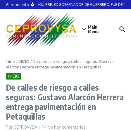
Saltar al contenido
Al momento
ÁNGEL AGUIRRE, EX GOBERNADOR DE GUERRERO, FUE DETENI
Main
Menu
Inicio
/
INICIO
/
De calles de riesgo a calles seguras: Gustavo
Alarcón Herrera entrega pavimentación en Petaquillas
INICIO
De calles de riesgo a calles
seguras: Gustavo Alarcón Herrera
entrega pavimentación en
Petaquillas
Por
CEPROVYSA
No hay comentarios