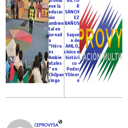
promu
VÍCTO
eve la
R
educac
SÁNCH
ión
EZ
ambien
BAÑOS
tal en
–
jornad
Saque
a
o de
“Héro
AMLO,
es
cínico e
Ambie
históri
ntales
co –
” en
Poder
Chilpan
YDiner
cingo
o
CEPROVYSA