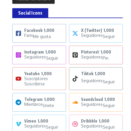
Social Icons
Facebook
1,000
X (Twitter)
1,000
Fans
Seguidores
Me gusta
Seguir
Instagram
1,000
Pinterest
1,000
Seguidores
Seguidores
Seguir
Pin
Youtube
1,000
Tiktok
1,000
Suscriptores
Seguidores
Seguir
Suscribirse
Telegram
1,000
Soundcloud
1,000
Miembros
Seguidores
Unete
Seguir
Vimeo
1,000
Dribbble
1,000
Seguidores
Seguidores
Seguir
Seguir