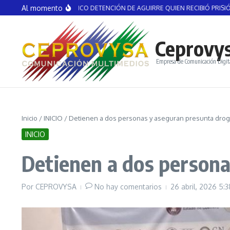
Saltar al contenido
Al momento
S ASUNTO POLÍTICO DETENCIÓN DE AGUIRRE QUIEN RECIBIÓ PRISIÓN PREVEN
Ceprovy
Empresa de Comunicación Digit
Inicio
/
INICIO
/
Detienen a dos personas y aseguran presunta drog
INICIO
Detienen a dos persona
Por
CEPROVYSA
No hay comentarios
26 abril, 2026
5:3