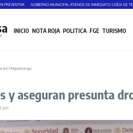
TIVA
GOBIERNO MUNICIPAL ATIENDE DE INMEDIATO CAÍDA DE TECHADO E
sa
INICIO
NOTA ROJA
POLITICA
FGE
TURISMO
al
a en Chilpancingo
s y aseguran presunta dr
8 pm