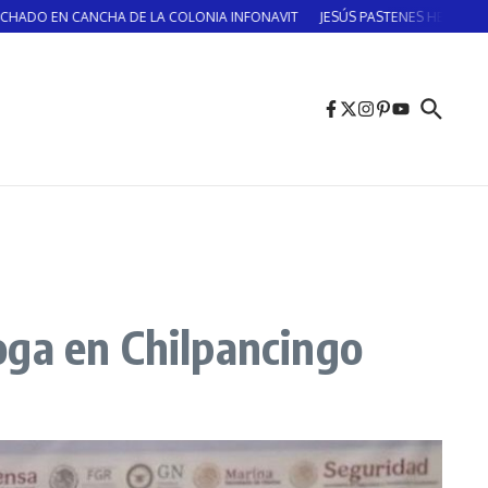
N CANCHA DE LA COLONIA INFONAVIT
JESÚS PASTENES HERNÁNDEZ ¡Vicente G
oga en Chilpancingo