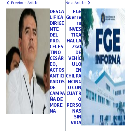
Previous Article
Next Article
DESCA
FGE
LIFICA
Guerre
DIRIGE
ro
NTE
INVES
DEL
TIGA
PRD,
HALLA
CELES
ZGO
TINO
DE
CESÁR
VEHÍC
EO,
ULO
ACTOS
EN
ANTICI
CHILPA
PADOS
NCING
DE
O CON
CAMPA
CUATR
ÑA DE
O
MORE
PERSO
NA
NAS
SIN
VIDA