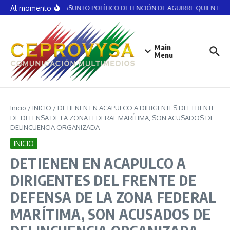
Saltar al contenido
Al momento
NO ES ASUNTO POLÍTICO DETENCIÓN DE AGUIRRE QUIEN RECIB
Main
Menu
Inicio
/
INICIO
/
DETIENEN EN ACAPULCO A DIRIGENTES DEL FRENTE
DE DEFENSA DE LA ZONA FEDERAL MARÍTIMA, SON ACUSADOS DE
DELINCUENCIA ORGANIZADA
INICIO
DETIENEN EN ACAPULCO A
DIRIGENTES DEL FRENTE DE
DEFENSA DE LA ZONA FEDERAL
MARÍTIMA, SON ACUSADOS DE