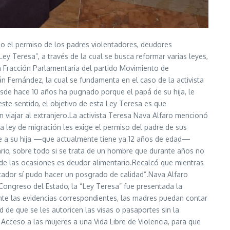
o el permiso de los padres violentadores, deudores
Ley Teresa”, a través de la cual se busca reformar varias leyes,
la Fracción Parlamentaria del partido Movimiento de
 Fernández, la cual se fundamenta en el caso de la activista
esde hace 10 años ha pugnado porque el papá de su hija, le
te sentido, el objetivo de esta Ley Teresa es que
 viajar al extranjero.La activista Teresa Nava Alfaro mencionó
a ley de migración les exige el permiso del padre de sus
arse a su hija —que actualmente tiene ya 12 años de edad—
sario, sobre todo si se trata de un hombre que durante años no
e las ocasiones es deudor alimentario.Recalcó que mientras
tador sí pudo hacer un posgrado de calidad”.Nava Alfaro
Congreso del Estado, la “Ley Teresa” fue presentada la
nte las evidencias correspondientes, las madres puedan contar
 de que se les autoricen las visas o pasaportes sin la
Acceso a las mujeres a una Vida Libre de Violencia, para que