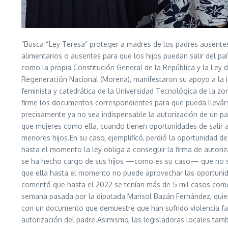
”Busca “Ley Teresa” proteger a madres de los padres ausentes
alimentarios o ausentes para que los hijos puedan salir del paí
como la propia Constitución General de la República y la Ley 
Regeneración Nacional (Morena), manifestaron su apoyo a la in
feminista y catedrática de la Universidad Tecnológica de la z
firme los documentos correspondientes para que pueda llevárse
precisamente ya no sea indispensable la autorización de un pa
que mujeres como ella, cuando tienen oportunidades de salir al
menores hijos.En su caso, ejemplificó, perdió la oportunidad 
hasta el momento la ley obliga a conseguir la firma de autoriz
se ha hecho cargo de sus hijos —como es su caso— que no se 
que ella hasta el momento no puede aprovechar las oportunida
comentó que hasta el 2022 se tenían más de 5 mil casos como e
semana pasada por la diputada Marisol Bazán Fernández, quien
con un documento que demuestre que han sufrido violencia famil
autorización del padre.Asimismo, las legisladoras locales tam