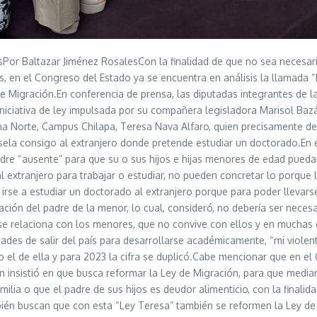
Por Baltazar Jiménez RosalesCon la finalidad de que no sea necesari
s, en el Congreso del Estado ya se encuentra en análisis la llamada “
de Migración.En conferencia de prensa, las diputadas integrantes de 
iciativa de ley impulsada por su compañera legisladora Marisol Bazán
ona Norte, Campus Chilapa, Teresa Nava Alfaro, quien precisamente d
la consigo al extranjero donde pretende estudiar un doctorado.En es
dre “ausente” para que su o sus hijos e hijas menores de edad puedan
 extranjero para trabajar o estudiar, no pueden concretar lo porque l
de irse a estudiar un doctorado al extranjero porque para poder llev
ación del padre de la menor, lo cual, consideró, no debería ser nece
relaciona con los menores, que no convive con ellos y en muchas d
des de salir del país para desarrollarse académicamente, “mi violen
l de ella y para 2023 la cifra se duplicó.Cabe mencionar que en el 
 insistió en que busca reformar la Ley de Migración, para que media
ia o que el padre de sus hijos es deudor alimenticio, con la finalidad
bién buscan que con esta “Ley Teresa” también se reformen la Ley de 