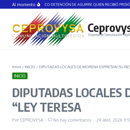
Saltar al contenido
Al momento
ASUNTO POLÍTICO DETENCIÓN DE AGUIRRE QUIEN RECIBIÓ PRISIÓN PREVENT
Ceprovy
Empresa de Comunicación Digit
Inicio
/
INICIO
/
DIPUTADAS LOCALES DE MORENA EXPRESAN SU RES
INICIO
DIPUTADAS LOCALES 
“LEY TERESA
Por
CEPROVYSA
No hay comentarios
29 abril, 2026
9: