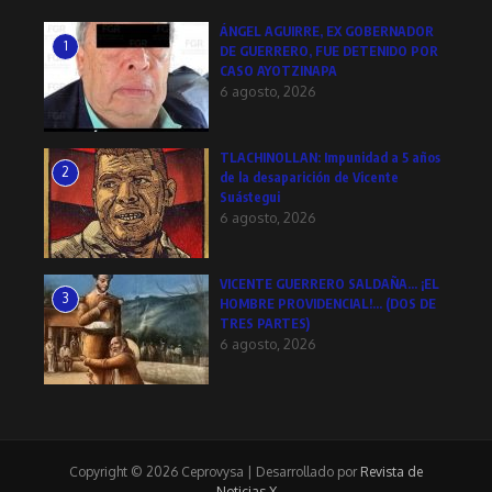
ÁNGEL AGUIRRE, EX GOBERNADOR
1
DE GUERRERO, FUE DETENIDO POR
CASO AYOTZINAPA
6 agosto, 2026
TLACHINOLLAN: Impunidad a 5 años
2
de la desaparición de Vicente
Suástegui
6 agosto, 2026
VICENTE GUERRERO SALDAÑA… ¡EL
3
HOMBRE PROVIDENCIAL!… (DOS DE
TRES PARTES)
6 agosto, 2026
Copyright © 2026 Ceprovysa | Desarrollado por
Revista de
Noticias X