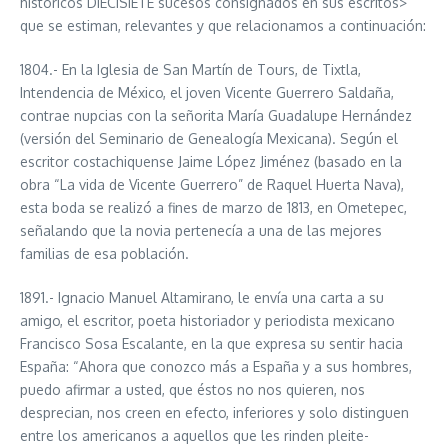
históricos DIECISIETE sucesos consignados en sus escritos>
que se estiman, relevantes y que relacionamos a continuación:
1804.- En la Iglesia de San Martín de Tours, de Tixtla,
Intendencia de México, el joven Vicente Guerrero Saldaña,
contrae nupcias con la señorita María Guadalupe Hernández
(versión del Seminario de Genealogía Mexicana). Según el
escritor costachiquense Jaime López Jiménez (basado en la
obra “La vida de Vicente Guerrero” de Raquel Huerta Nava),
esta boda se realizó a fines de marzo de 1813, en Ometepec,
señalando que la novia pertenecía a una de las mejores
familias de esa población.
1891.- Ignacio Manuel Altamirano, le envía una carta a su
amigo, el escritor, poeta historiador y periodista mexicano
Francisco Sosa Escalante, en la que expresa su sentir hacia
España: “Ahora que conozco más a España y a sus hombres,
puedo afirmar a usted, que éstos no nos quieren, nos
desprecian, nos creen en efecto, inferiores y solo distinguen
entre los americanos a aquellos que les rinden pleite-