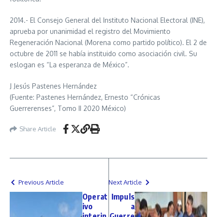
2014.- El Consejo General del Instituto Nacional Electoral (INE),
aprueba por unanimidad el registro del Movimiento
Regeneración Nacional (Morena como partido político). El 2 de
octubre de 2011 se había instituido como asociación civil. Su
eslogan es “La esperanza de México”.
J Jesús Pastenes Hernández
(Fuente: Pastenes Hernández, Ernesto “Crónicas
Guerrerenses”, Tomo II 2020 México)
Share Article
Previous Article
Next Article
Operat
Impuls
ivo
a
interin
Guerre