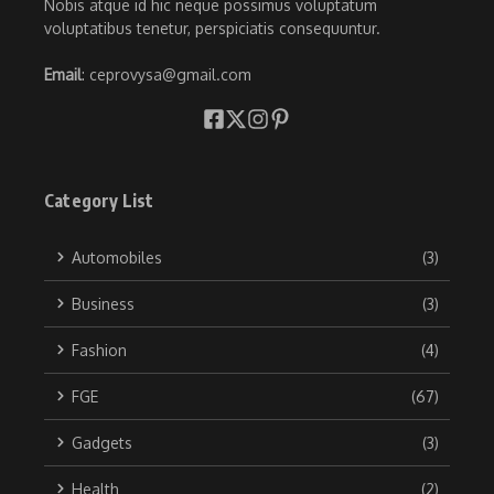
Nobis atque id hic neque possimus voluptatum
voluptatibus tenetur, perspiciatis consequuntur.
Email
: ceprovysa@gmail.com
Category List
Automobiles
(3)
Business
(3)
Fashion
(4)
FGE
(67)
Gadgets
(3)
Health
(2)