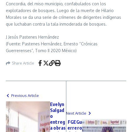
Concordia, del miso municipio, confabulados con los
explotadores de bosques. Luego de la muerte de Hilario
Morales se da una serie de crímenes de dirigentes indígenas
que luchaban contra la tala inmoderada de bosques.
J Jesús Pastenes Hernández
(Fuente: Pastenes Hernández, Ernesto “Crónicas
Guerrerenses”, Tomo II 2020 México)
Share Article
Previous Article
Evelyn
Salgad
Next Article
o
entreg
FGEGu
a obras
errero