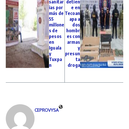
sanitar
detien
ias por
e en
más de
Tecoan
55
apa a
millone
dos
s de
hombr
pesos
es con
en
armas
Iguala
y
y
presun
Tuxpa
ta
n
droga
CEPROVYSA