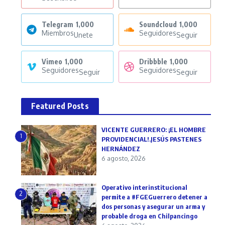
Telegram
1,000
Soundcloud
1,000
Miembros
Seguidores
Unete
Seguir
Vimeo
1,000
Dribbble
1,000
Seguidores
Seguidores
Seguir
Seguir
Featured Posts
VICENTE GUERRERO: ¡EL HOMBRE
1
PROVIDENCIAL!.JESÚS PASTENES
HERNÁNDEZ
6 agosto, 2026
Operativo interinstitucional
2
permite a #FGEGuerrero detener a
dos personas y asegurar un arma y
probable droga en Chilpancingo