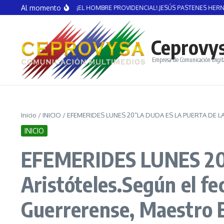
Saltar al contenido
Al momento
ICENTE GUERRERO: ¡EL HOMBRE PROVIDENCIAL!.JESÚS PASTENES HERNÁNDEZ
Ceprovy
Empresa de Comunicación Digit
Inicio
/
INICIO
/
EFEMERIDES LUNES 20“LA DUDA ES LA PUERTA DE LA 
INICIO
EFEMERIDES LUNES 20
Aristóteles.Según el f
Guerrerense, Maestr