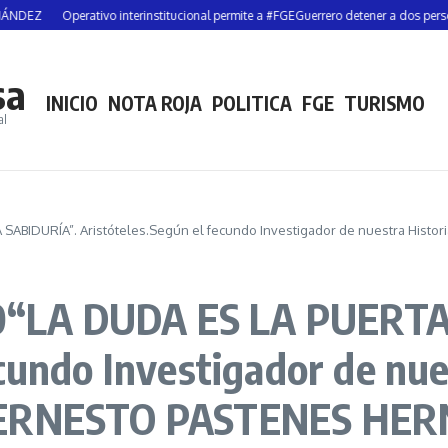
Operativo interinstitucional permite a #FGEGuerrero detener a dos personas y
sa
INICIO
NOTA ROJA
POLITICA
FGE
TURISMO
al
SABIDURÍA”. Aristóteles.Según el fecundo Investigador de nuestra His
“LA DUDA ES LA PUERTA 
ecundo Investigador de nue
o ERNESTO PASTENES HE