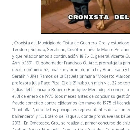
, Cronista del Municipio de Tixtla de Guerrero, Gro; y estudio
Teodoro, Sulpicio, Serviliano, Crisóforo, Inés de Monte Pulci
y que relacionamos a continuación: 1817.- El general Vicente Gu
Armijo.1891.- El gobernador Francisco O. Arce, promulga la pr
decreto número 52, analizar y promulgar la Ley Arancelaria y 
Serafín Núñez Ramos de la Escuela primaria “Modesto Alarcón”, i
profesora Julia Paco Piza. El día 21 hubo un mitin y el 22 se t
2 días del licenciado Roberto Rodríguez Mercado, el congreso
el 31 de enero de 1975 (dos meses antes de concluir su gesti
fraude cometido contra ejidatarios (en mayo de 1975 el licen
“Cantinflas”, uno de los principales representantes de la comedi
barrendero” y “El Bolero de Raquel”, donde promueve las belle
2013.- En Ometepec, Gro., se realiza el primer concurso de chi
Acatlán; Azoyú, Marquelia, Copala, Cruz Grande y Cuajinicuilapa