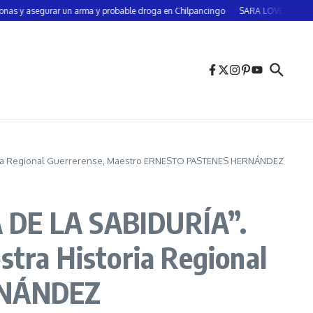
 asegurar un arma y probable droga en Chilpancingo
SARA LOVERA *México; costu
toria Regional Guerrerense, Maestro ERNESTO PASTENES HERNÁNDEZ
DE LA SABIDURÍA”.
stra Historia Regional
RNÁNDEZ