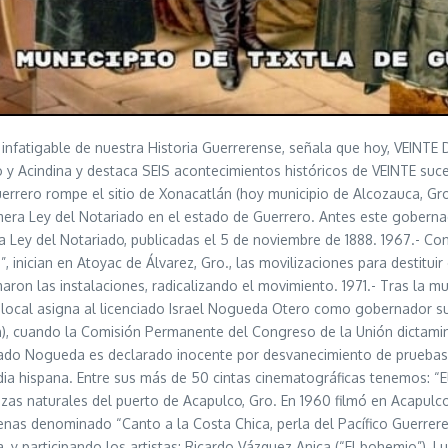
so infatigable de nuestra Historia Guerrerense, señala que hoy, VEIN
ano y Acindina y destaca SEIS acontecimientos históricos de VEINTE su
errero rompe el sitio de Xonacatlán (hoy municipio de Alcozauca, Gro.)
imera Ley del Notariado en el estado de Guerrero. Antes este goberna
la Ley del Notariado, publicadas el 5 de noviembre de 1888. 1967.- C
nician en Atoyac de Álvarez, Gro., las movilizaciones para destituir 
omaron las instalaciones, radicalizando el movimiento. 1971.- Tras la m
 local asigna al licenciado Israel Nogueda Otero como gobernador s
ón), cuando la Comisión Permanente del Congreso de la Unión dictamin
ciado Nogueda es declarado inocente por desvanecimiento de pruebas)
a hispana. Entre sus más de 50 cintas cinematográficas tenemos: “El cir
zas naturales del puerto de Acapulco, Gro. En 1960 filmó en Acapulco
lenas denominado “Canto a la Costa Chica, perla del Pacífico Guerrere
, y participando los artistas: Ricardo Vázquez Anica (“El bohemio”), L