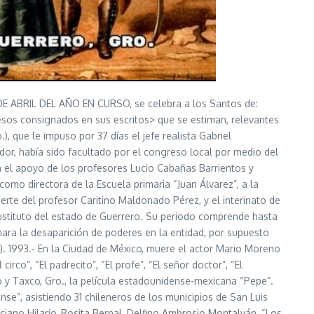
TE DE ABRIL DEL AÑO EN CURSO, se celebra a los Santos de:
cesos consignados en sus escritos> que se estiman, relevantes
, que le impuso por 37 días el jefe realista Gabriel
dor, había sido facultado por el congreso local por medio del
on el apoyo de los profesores Lucio Cabañas Barrientos y
como directora de la Escuela primaria “Juan Álvarez”, a la
uerte del profesor Caritino Maldonado Pérez, y el interinato de
ustituto del estado de Guerrero. Su periodo comprende hasta
ara la desaparición de poderes en la entidad, por supuesto
. 1993.- En la Ciudad de México, muere el actor Mario Moreno
co”, “El padrecito”, “El profe”, “El señor doctor”, “El
 y Taxco, Gro., la película estadounidense-mexicana “Pepe”.
nse”, asistiendo 31 chileneros de los municipios de San Luis
uciano Hilario, Rosita Bernal, Delfino Ambrosio Montalván, “Los