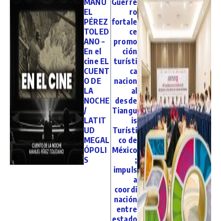
MANU
Guerre
EL
ro
PÉREZ
fortale
TOLED
ce
ANO –
promo
En el
ción
cine EL
turísti
CUENT
ca
O DE
nacion
LA
al
NOCHE
desde
/
Tiangu
LATIT
is
UD
Turísti
MEGAL
co de
ÓPOLI
México
S
;
impuls
a
coordi
nación
entre
estado