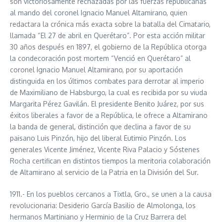
son victoriosamente rechazadas por las fuerzas republicanas
al mando del coronel Ignacio Manuel Altamirano, quien
redactara la crónica más exacta sobre la batalla del Cimatario,
llamada “El 27 de abril en Querétaro”. Por esta acción militar
30 años después en 1897, el gobierno de la República otorga
la condecoración post mortem “Venció en Querétaro” al
coronel Ignacio Manuel Altamirano, por su aportación
distinguida en los últimos combates para derrotar al imperio
de Maximiliano de Habsburgo, la cual es recibida por su viuda
Margarita Pérez Gavilán. El presidente Benito Juárez, por sus
éxitos liberales a favor de a República, le ofrece a Altamirano
la banda de general, distinción que declina a favor de su
paisano Luis Pinzón, hijo del liberal Eutimio Pinzón. Los
generales Vicente Jiménez, Vicente Riva Palacio y Sóstenes
Rocha certifican en distintos tiempos la meritoria colaboración
de Altamirano al servicio de la Patria en la División del Sur.
1911.- En los pueblos cercanos a Tixtla, Gro., se unen a la causa
revolucionaria: Desiderio García Basilio de Almolonga, los
hermanos Martiniano y Herminio de la Cruz Barrera del