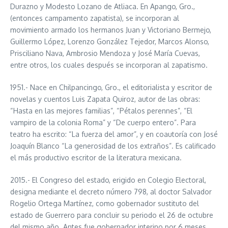
Durazno y Modesto Lozano de Atliaca. En Apango, Gro.,
(entonces campamento zapatista), se incorporan al
movimiento armado los hermanos Juan y Victoriano Bermejo,
Guillermo López, Lorenzo González Tejedor, Marcos Alonso,
Prisciliano Nava, Ambrosio Mendoza y José María Cuevas,
entre otros, los cuales después se incorporan al zapatismo.
1951.- Nace en Chilpancingo, Gro., el editorialista y escritor de
novelas y cuentos Luis Zapata Quiroz, autor de las obras:
“Hasta en las mejores familias”, “Pétalos perennes”, “El
vampiro de la colonia Roma” y “De cuerpo entero”. Para
teatro ha escrito: “La fuerza del amor”, y en coautoría con José
Joaquín Blanco “La generosidad de los extraños”. Es calificado
el más productivo escritor de la literatura mexicana.
2015.- El Congreso del estado, erigido en Colegio Electoral,
designa mediante el decreto número 798, al doctor Salvador
Rogelio Ortega Martínez, como gobernador sustituto del
estado de Guerrero para concluir su periodo el 26 de octubre
del mismo año. Antes fue gobernador interino por 6 meses