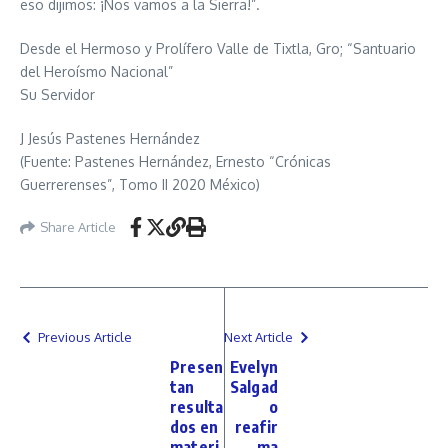
eso dijimos: ¡Nos vamos a la Sierra!”.
Desde el Hermoso y Prolífero Valle de Tixtla, Gro; “Santuario
del Heroísmo Nacional”
Su Servidor
J Jesús Pastenes Hernández
(Fuente: Pastenes Hernández, Ernesto “Crónicas
Guerrerenses”, Tomo II 2020 México)
Share Article
Previous Article
Next Article
Presen
Evelyn
tan
Salgad
resulta
o
dos en
reafir
materi
ma