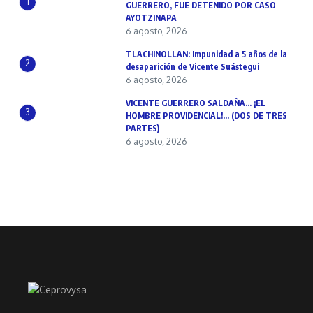
1
GUERRERO, FUE DETENIDO POR CASO
AYOTZINAPA
6 agosto, 2026
TLACHINOLLAN: Impunidad a 5 años de la
2
desaparición de Vicente Suástegui
6 agosto, 2026
VICENTE GUERRERO SALDAÑA… ¡EL
3
HOMBRE PROVIDENCIAL!… (DOS DE TRES
PARTES)
6 agosto, 2026