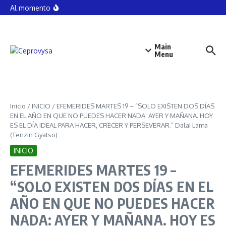
DETENCIÓN DE AGUIRRE, UN DISTRACTOR, UNA
Saltar al contenido
Al momento
MASCARADA: Evencio Romero
FAMILIARES DE DESAPARECIDOS, INICIAN JORNADA
DE BÚSQUEDA EN SEMEFO DE CHILPANCINGO
MAREMÁGNUM 338 – La detención de Aguirre, no
esclarece Caso Ayotzinapa Por Ricardo Castillo
Main
Barrientos
Menu
Inicio
/
INICIO
/
EFEMERIDES MARTES 19 – “SOLO EXISTEN DOS DÍAS
EN EL AÑO EN QUE NO PUEDES HACER NADA: AYER Y MAÑANA. HOY
ES EL DÍA IDEAL PARA HACER, CRECER Y PERSEVERAR.” Dalai Lama
(Tenzin Gyatso)
INICIO
EFEMERIDES MARTES 19 –
“SOLO EXISTEN DOS DÍAS EN EL
AÑO EN QUE NO PUEDES HACER
NADA: AYER Y MAÑANA. HOY ES