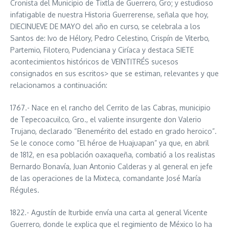
Cronista del Municipio de Tixtla de Guerrero, Gro; y estudioso
infatigable de nuestra Historia Guerrerense, señala que hoy,
DIECINUEVE DE MAYO del año en curso, se celebrala a los
Santos de: Ivo de Hélory, Pedro Celestino, Crispín de Viterbo,
Partemio, Filotero, Pudenciana y Ciríaca y destaca SIETE
acontecimientos históricos de VEINTITRÉS sucesos
consignados en sus escritos> que se estiman, relevantes y que
relacionamos a continuación:
1767.- Nace en el rancho del Cerrito de las Cabras, municipio
de Tepecoacuilco, Gro., el valiente insurgente don Valerio
Trujano, declarado “Benemérito del estado en grado heroico”.
Se le conoce como “El héroe de Huajuapan” ya que, en abril
de 1812, en esa población oaxaqueña, combatió a los realistas
Bernardo Bonavía, Juan Antonio Calderas y al general en jefe
de las operaciones de la Mixteca, comandante José María
Régules.
1822.- Agustín de Iturbide envía una carta al general Vicente
Guerrero, donde le explica que el regimiento de México lo ha