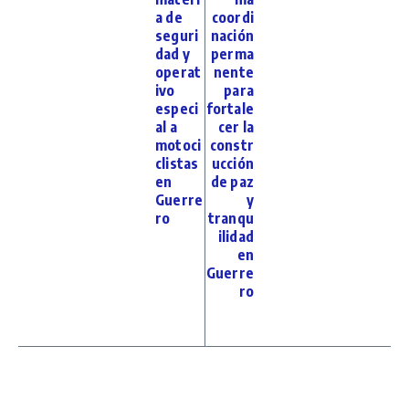
a de
coordi
seguri
nación
dad y
perma
operat
nente
ivo
para
especi
fortale
al a
cer la
motoci
constr
clistas
ucción
en
de paz
Guerre
y
ro
tranqu
ilidad
en
Guerre
ro