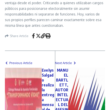
ventaja desde el poder. Criticando a quienes utilizaban cargos
públicos para posicionarse electoralmente sin asumir
responsabilidades ni separarse de funciones. Hoy, varios de
sus propios perfiles parecen caminar exactamente sobre esa
misma línea que antes cuestionaban.
Share Article
Previous Article
Next Article
Evelyn
MANU
Salgad
EL
o
BARTL
realiza
ETT,
la
AUTOR
entreg
INTEL
a
ECTUA
mensu
L DEL
al de
ASESIN