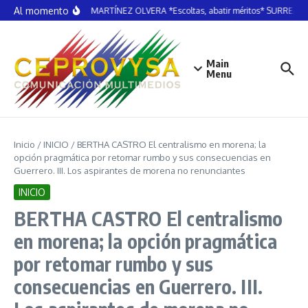
Saltar al contenido
Al momento
MARTÍN MARTÍNEZ OLVERA *Escoltas, abatir méritos* SURREALI
Main
Menu
Inicio
/
INICIO
/
BERTHA CASTRO El centralismo en morena; la
opción pragmática por retomar rumbo y sus consecuencias en
Guerrero. III. Los aspirantes de morena no renunciantes
INICIO
BERTHA CASTRO El centralismo
en morena; la opción pragmática
por retomar rumbo y sus
consecuencias en Guerrero. III.