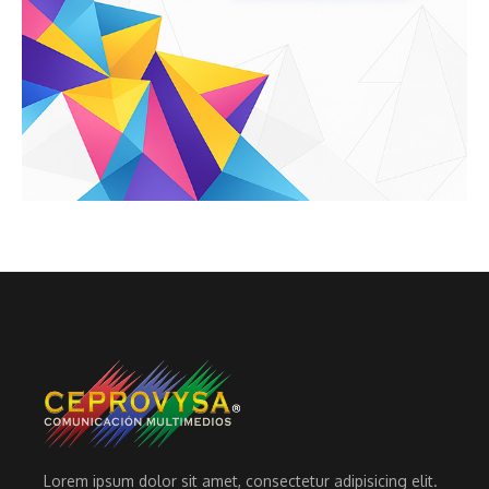
Lorem ipsum dolor sit amet, consectetur adipisicing elit.