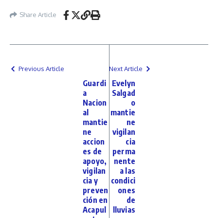
Share Article
Previous Article
Next Article
Guardi
Evelyn
a
Salgad
Nacion
o
al
mantie
mantie
ne
ne
vigilan
accion
cia
es de
perma
apoyo,
nente
vigilan
a las
cia y
condici
preven
ones
ción en
de
Acapul
lluvias