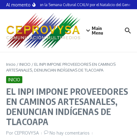
Saltar al contenido
Al momento
Inauguran la Semana Cultural CCXLIV por el Natalicio del General 
Main
Menu
Inicio
/
INICIO
/
EL INPI IMPONE PROVEEDORES EN CAMINOS
ARTESANALES, DENUNCIAN INDÍGENAS DE TLACOAPA
INICIO
EL INPI IMPONE PROVEEDORES
EN CAMINOS ARTESANALES,
DENUNCIAN INDÍGENAS DE
TLACOAPA
Por
CEPROVYSA
No hay comentarios