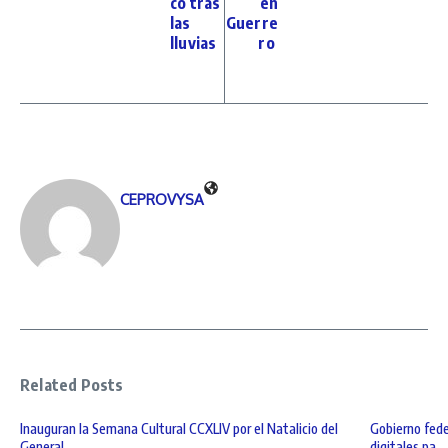
co tras
en
las
Guerre
lluvias
ro
CEPROVYSA
Related Posts
Inauguran la Semana Cultural CCXLIV por el Natalicio del
Gobierno fede
General ...
digitales pa ...