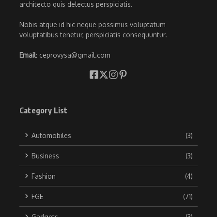
architecto quis delectus perspiciatis.
Nobis atque id hic neque possimus voluptatum
voluptatibus tenetur, perspiciatis consequuntur.
Email
: ceprovysa@gmail.com
Category List
Automobiles
(3)
Business
(3)
Fashion
(4)
FGE
(71)
Gadgets
(3)