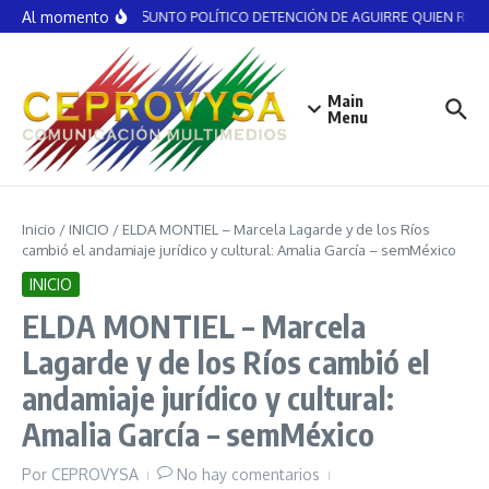
Saltar al contenido
Al momento
NO ES ASUNTO POLÍTICO DETENCIÓN DE AGUIRRE QUIEN RECIBI
Main
Menu
Inicio
/
INICIO
/
ELDA MONTIEL – Marcela Lagarde y de los Ríos
cambió el andamiaje jurídico y cultural: Amalia García – semMéxico
INICIO
ELDA MONTIEL – Marcela
Lagarde y de los Ríos cambió el
andamiaje jurídico y cultural:
Amalia García – semMéxico
Por
CEPROVYSA
No hay comentarios