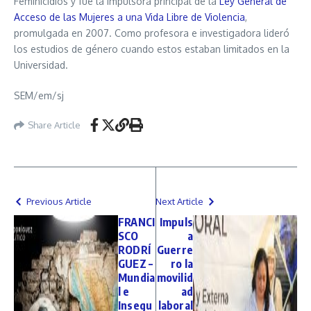
Feminicidios y fue la impulsora principal de la
Ley General de
Acceso de las Mujeres a una Vida Libre de Violencia
,
promulgada en 2007. Como profesora e investigadora lideró
los estudios de género cuando estos estaban limitados en la
Universidad.
SEM/em/sj
Share Article
Previous Article
Next Article
FRANCI
Impuls
SCO
a
RODRÍ
Guerre
GUEZ –
ro la
Mundia
movilid
l e
ad
Insegu
laboral