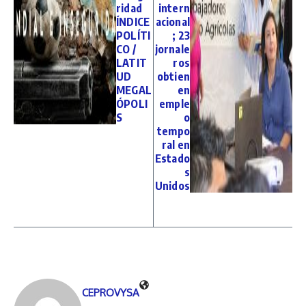
ridad
intern
ÍNDICE
acional
POLÍTI
; 23
CO /
jornale
LATIT
ros
UD
obtien
MEGAL
en
ÓPOLI
emple
S
o
tempo
ral en
Estado
s
Unidos
CEPROVYSA