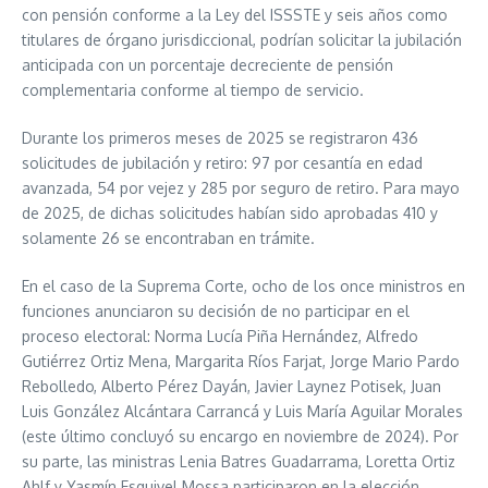
con pensión conforme a la Ley del ISSSTE y seis años como
titulares de órgano jurisdiccional, podrían solicitar la jubilación
anticipada con un porcentaje decreciente de pensión
complementaria conforme al tiempo de servicio.
Durante los primeros meses de 2025 se registraron 436
solicitudes de jubilación y retiro: 97 por cesantía en edad
avanzada, 54 por vejez y 285 por seguro de retiro. Para mayo
de 2025, de dichas solicitudes habían sido aprobadas 410 y
solamente 26 se encontraban en trámite.
En el caso de la Suprema Corte, ocho de los once ministros en
funciones anunciaron su decisión de no participar en el
proceso electoral: Norma Lucía Piña Hernández, Alfredo
Gutiérrez Ortiz Mena, Margarita Ríos Farjat, Jorge Mario Pardo
Rebolledo, Alberto Pérez Dayán, Javier Laynez Potisek, Juan
Luis González Alcántara Carrancá y Luis María Aguilar Morales
(este último concluyó su encargo en noviembre de 2024). Por
su parte, las ministras Lenia Batres Guadarrama, Loretta Ortiz
Ahlf y Yasmín Esquivel Mossa participaron en la elección,