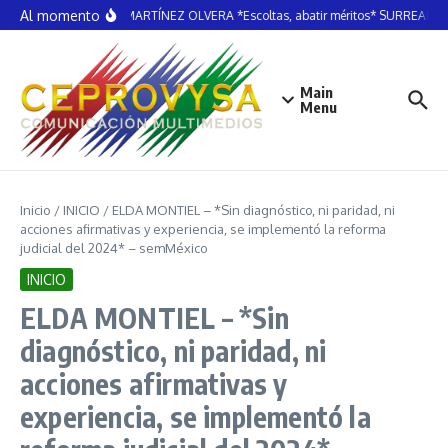
Saltar al contenido
Al momento
MARTÍN MARTÍNEZ OLVERA *Escoltas, abatir méritos* SURREALISM
Main
Menu
Inicio
/
INICIO
/
ELDA MONTIEL – *Sin diagnóstico, ni paridad, ni
acciones afirmativas y experiencia, se implementó la reforma
judicial del 2024* – semMéxico
INICIO
ELDA MONTIEL – *Sin
diagnóstico, ni paridad, ni
acciones afirmativas y
experiencia, se implementó la