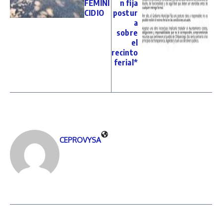
FEMINI
n fija
CIDIO
postur
a
sobre
el
recinto
ferial*
CEPROVYSA