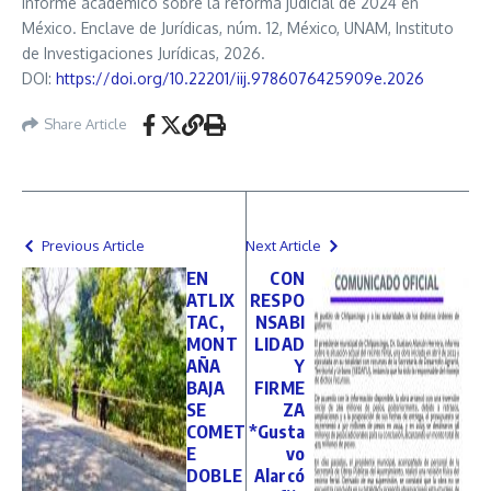
Informe académico sobre la reforma judicial de 2024 en
México. Enclave de Jurídicas, núm. 12, México, UNAM, Instituto
de Investigaciones Jurídicas, 2026.
DOI:
https://doi.org/10.22201/iij.9786076425909e.2026
Share Article
Previous Article
Next Article
EN
CON
ATLIX
RESPO
TAC,
NSABI
MONT
LIDAD
AÑA
Y
BAJA
FIRME
SE
ZA
COMET
*Gusta
E
vo
DOBLE
Alarcó